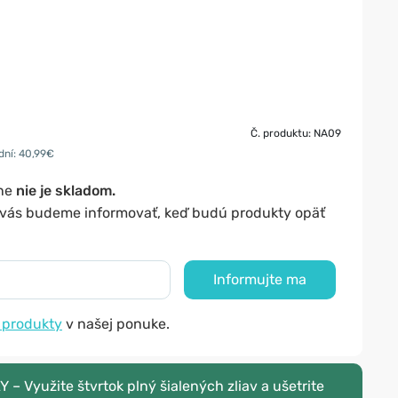
Č. produktu: NA09
dní: 40,99€
lne
nie je skladom.
y vás budeme informovať, keď budú produkty opäť
Informujte ma
 produkty
v našej ponuke.
 Využite štvrtok plný šialených zliav a ušetrite