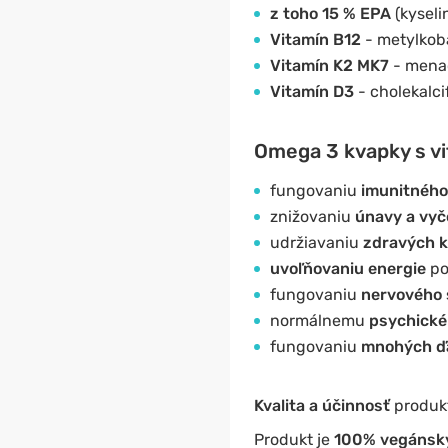
z toho 15 % EPA
(kyseli
Vitamín B12
- metylkob
Vitamín K2 MK7
- mena
Vitamín D3
- cholekalcif
Omega 3 kvapky s vi
fungovaniu
imunitného
znižovaniu
únavy a vyč
udržiavaniu
zdravých k
uvoľňovaniu energie
po
fungovaniu
nervového
normálnemu
psychické
fungovaniu
mnohých ďa
Kvalita a účinnosť
produkt
Produkt je
100% vegánsk