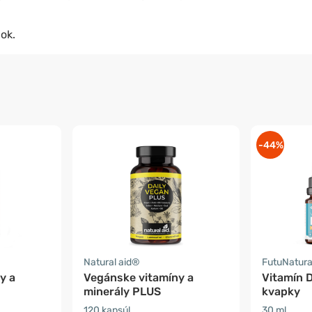
ok.
-44%
Natural aid®
FutuNatur
y a
Vegánske vitamíny a
Vitamín 
minerály PLUS
kvapky
120 kapsúl
30 ml