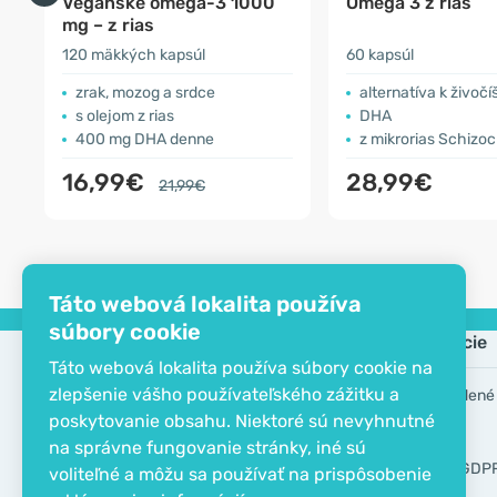
Vegánske omega-3 1000
Omega 3 z rias
mg – z rias
120 mäkkých kapsúl
60 kapsúl
zrak, mozog a srdce
alternatíva k živočíš
s olejom z rias
DHA
400 mg DHA denne
z mikrorias Schizoc
16,99€
28,99€
21,99€
Táto webová lokalita používa
súbory cookie
Spoločnosť
Informácie
Táto webová lokalita používa súbory cookie na
zlepšenie vášho používateľského zážitku a
EKO certifikát
Často kladené
poskytovanie obsahu. Niektoré sú nevyhnutné
Kontakt
Značky
na správne fungovanie stránky, iné sú
O spoločnosti
Nástroje GDP
voliteľné a môžu sa používať na prispôsobenie