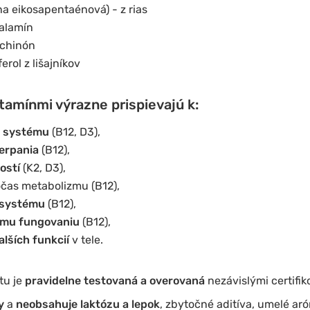
na eikosapentaénová) - z rias
alamín
chinón
erol z lišajníkov
tamínmi výrazne prispievajú k:
 systému
(B12, D3),
erpania
(B12),
ostí
(K2, D3),
čas metabolizmu (B12),
 systému
(B12),
mu fungovaniu
(B12),
lších funkcií
v tele.
u je
pravidelne testovaná a overovaná
nezávislými certifi
y
a
neobsahuje laktózu a lepok
, zbytočné aditíva, umelé ar