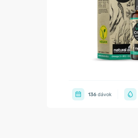
136
dávok