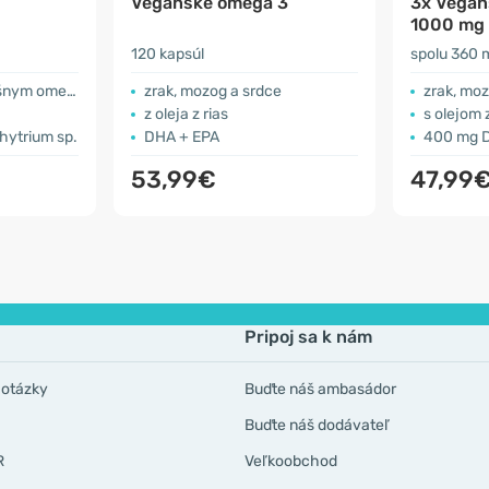
Vegánske omega 3
3x Vegán
1000 mg –
120 kapsúl
spolu 360 
nym omega 3
zrak, mozog a srdce
zrak, moz
z oleja z rias
s olejom z
hytrium sp.
DHA + EPA
400 mg 
53,99€
47,99
Pripoj sa k nám
 otázky
Buďte náš ambasádor
Buďte náš dodávateľ
R
Veľkoobchod