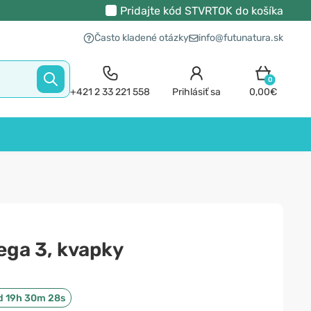
Pridajte kód
STVRTOK
do košíka
Často kladené otázky
info@futunatura.sk
0
+421 2 33 221 558
Prihlásiť sa
0,00€
ga 3, kvapky
d 19h 30m 27s