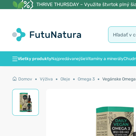
THRIVE THURSDAY – Využite štvrtok plný šia
Všetky produkty
Najpredávanejšie
Vitamíny a minerály
Chudn
Domov
Výživa
Oleje
Omega 3
Vegánske Omega 3