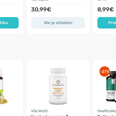
30,99€
8,99€
šíka
Nie je skladom
Pri
-27%
Vita World
HealthyWo