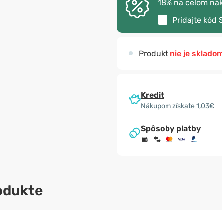
18% na celom ná
Pridajte kód
Produkt
nie je sklado
Kredit
Nákupom získate 1,03€
Spôsoby platby
odukte