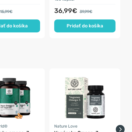
36,99€
15,99€
39,99€
dať do košíka
Pridať do košíka
rld®
Nature Love
O