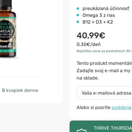
preukázaná účinnosť
Omega 3 z rias
B12 + D3 + K2
40,99€
0,30€/deň
Najnižšia cena za posledných 30 
Tento produkt momentá
Zadajte svoj e-mail a m
na sklade.
5
kvapiek denne
Alebo si pozrite
podobné
THRIVE THURSDAY –