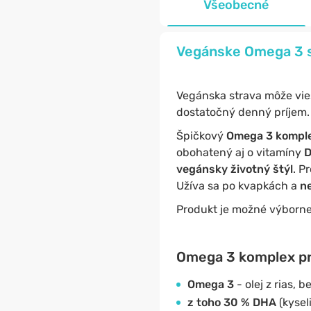
Všeobecné
Vegánske Omega 3 s 
Vegánska strava môže vies
dostatočný denný príjem.
Špičkový
Omega 3 kompl
obohatený aj o vitamíny
D
vegánsky životný štýl
. P
Užíva sa po kvapkách a
n
Produkt je možné výborn
Omega 3 komplex pre
Omega 3
- olej z rias, b
z toho 30 % DHA
(kysel