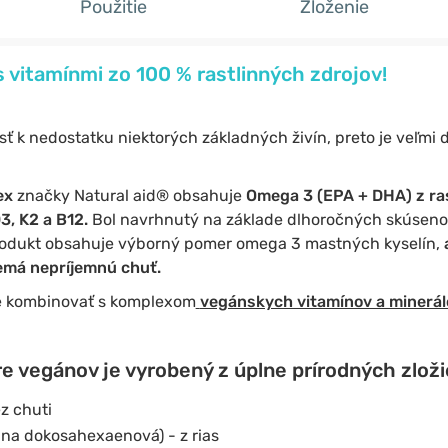
Použitie
Zloženie
vitamínmi zo 100 % rastlinných zdrojov!
ť k nedostatku niektorých základných živín, preto je veľmi d
ex
značky Natural aid® obsahuje
Omega 3 (EPA + DHA) z ra
3, K2 a B12.
Bol navrhnutý na základe dlhoročných skúseno
rodukt obsahuje výborný pomer omega 3 mastných kyselín,
emá nepríjemnú chuť.
e kombinovať s komplexom
vegánskych vitamínov a minerál
 vegánov je vyrobený z úplne prírodných zloži
ez chuti
ina dokosahexaenová) - z rias