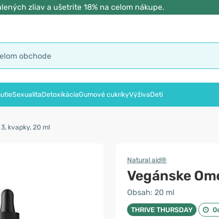
lených zliav a ušetrite 18% na celom nákupe.
utie
Sexualita
Detoxikácia
Gumové cukríky
Výživa
Deti
, kvapky, 20 ml
Natural aid®
Vegánske Ome
Obsah: 20 ml
THRIVE THURSDAY
0