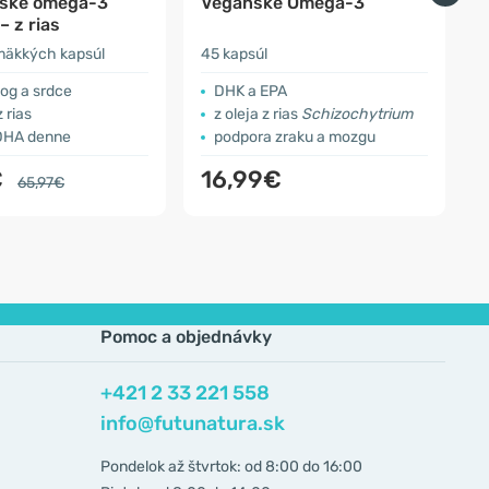
ske omega-3
Vegánske Omega-3
 z rias
mäkkých kapsúl
45 kapsúl
3
og a srdce
DHK a EPA
 rias
z oleja z rias
Schizochytrium
DHA denne
podpora zraku a mozgu
€
16,99€
65,97€
Pomoc a objednávky
+421 2 33 221 558
info@futunatura.sk
Pondelok až štvrtok: od 8:00 do 16:00