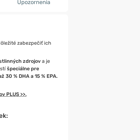
Upozornenia
ôležité zabezpečiť ich
stlinných zdrojov
a je
stí
špeciálne pre
až 30 % DHA a 15 % EPA.
ov PLUS >>
.
ek: