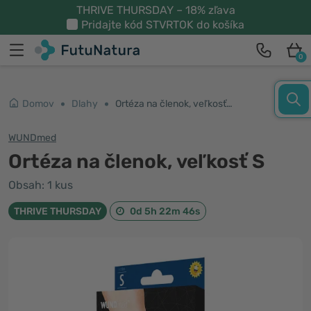
THRIVE THURSDAY – 18% zľava
Pridajte kód
STVRTOK
do košíka
0
Domov
Dlahy
Ortéza na členok, veľkosť S
WUNDmed
Ortéza na členok, veľkosť S
Obsah: 1 kus
THRIVE THURSDAY
0d 5h 22m 45s