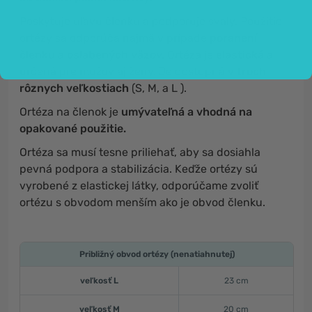
Poskytuje úľavu členku a podporuje svaly. Použitie
ortézy sa odporúča najmä v prípade
poranení
členku
a
oslabených väzov.
Ortéza je
elastická
a
určená pre mužov aj ženy. Je dostupná
v troch
rôznych veľkostiach
(S, M, a L ).
Ortéza na členok je
umývateľná a vhodná na
opakované použitie.
Ortéza sa musí tesne priliehať, aby sa dosiahla
pevná podpora a stabilizácia. Keďže ortézy sú
vyrobené z elastickej látky, odporúčame zvoliť
ortézu s obvodom menším ako je obvod členku.
Približný obvod ortézy (nenatiahnutej)
veľkosť L
23 cm
veľkosť M
20 cm