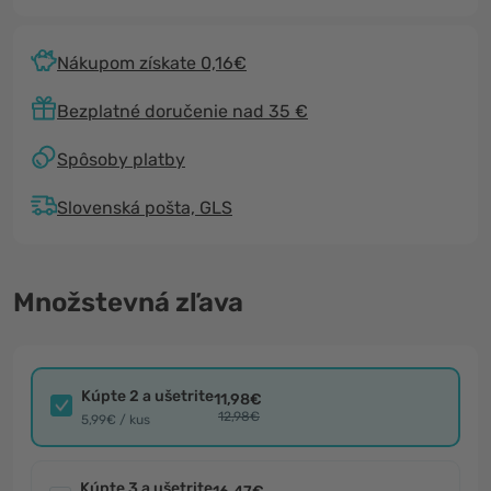
Nákupom získate 0,16€
Bezplatné doručenie nad 35 €
Spôsoby platby
Slovenská pošta, GLS
Množstevná zľava
Kúpte 2 a ušetrite
11,98€
12,98€
5,99€ / kus
Kúpte 3 a ušetrite