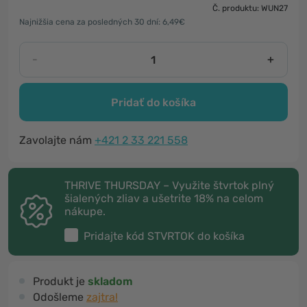
Č. produktu: WUN27
Najnižšia cena za posledných 30 dní: 6,49€
-
+
Pridať do košíka
Zavolajte nám
+421 2 33 221 558
THRIVE THURSDAY – Využite štvrtok plný
šialených zliav a ušetrite 18% na celom
nákupe.
Pridajte kód
STVRTOK
do košíka
Produkt je
skladom
Odošleme
zajtra!