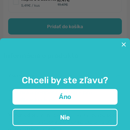
16,47€
19,47€
5,49€ / kus
Pridať do košíka
Informácie o produkte
Všeobecné
Chceli by ste zľavu?
Elastická podpora členku - pre
Áno
stabilizáciu členku.
Wundmed ortéza na členok
poskytuje
pevnú oporu
Nie
a je vhodná na
stabilizáciu členku
, ako aj na
úľavu
od bolesti počas aktivity
.