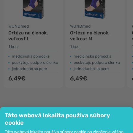
WUNDmed
WUNDmed
Ortéza na členok,
Ortéza na členok,
veľkosť L
veľkosť M
1 kus
1 kus
medicínska pomôcka
medicínska pomôcka
poskytuje podporu členku
poskytuje podporu členku
jednoducho sa pere
jednoducho sa pere
6,49€
6,49€
Táto webová lokalita používa súbory
Spoločnosť
cookie
Informácie
Táto webová lokalita používa súbory cookie na zlepšenie vášho
Pripoj sa k nám