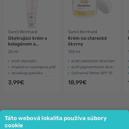
Sanct Bernhard
Sanct Bernhard
Ošetrujúci krém s
Krém na starecké
kolagénom a
škvrny
karoténom
25 ml
100 ml
proti starnutiu
proti stareckým škvrnám
mladistvo vyzerajúca pleť
proti pigmentovým škvrnám
osviežuje pokožku
Ochranný faktor SPF 10
3,99€
18,99€
Táto webová lokalita používa súbory
Spoločnosť
cookie
Informácie