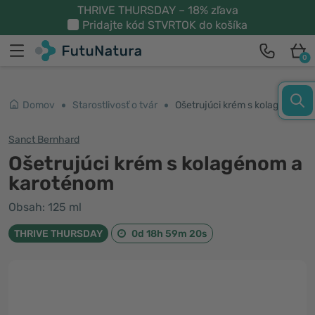
THRIVE THURSDAY – 18% zľava
Pridajte kód
STVRTOK
do košíka
0
Domov
Starostlivosť o tvár
Ošetrujúci krém s kolagénom a karoténom
Sanct Bernhard
Ošetrujúci krém s kolagénom a
karoténom
Obsah: 125 ml
THRIVE THURSDAY
0d 18h 59m 20s