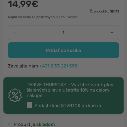
14,99€
Č. produktu: SB113
Najnižšia cena za posledných 30 dní: 14,99€
-
+
Pridať do košíka
Zavolajte nám
+421 2 33 221 558
THRIVE THURSDAY – Využite štvrtok plný
šialených zliav a ušetrite 18% na celom
nákupe.
Pridajte kód
STVRTOK
do košíka
Produkt je
skladom