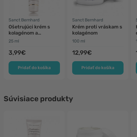
Sanct Bernhard
Sanct Bernhard
Ošetrujúci krém s
Krém proti vráskam s
kolagénom a
kolagénom
karoténom
25 ml
100 ml
3,99€
12,99€
Pridať do košíka
Pridať do košíka
Súvisiace produkty