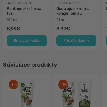
Sanct Bernhard
Sanct Bernhard
Panthenol krém na
Ošetrujúci krém s
tvár
kolagénom a
karoténom
100 ml
25 ml
8,99€
3,99€
Pridať do košíka
Pridať do košíka
Súvisiace produkty
-11%
-17%