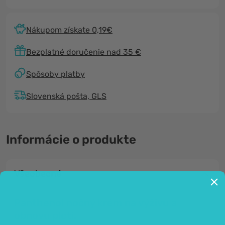
Nákupom získate 0,19€
Bezplatné doručenie nad 35 €
Spôsoby platby
Slovenská pošta, GLS
Informácie o produkte
Všeobecné
Panthenol nočný krém na výživu a
obnovu pleti.