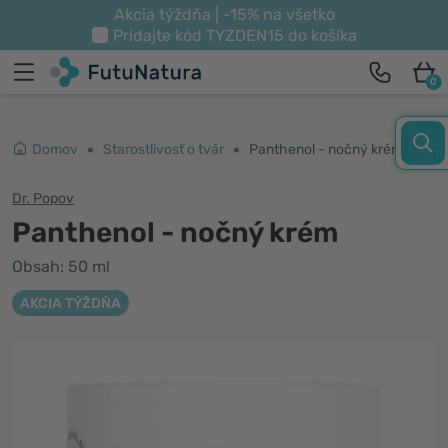
Akcia týždňa | -15% na všetko
Pridajte kód
TYZDEN15
do košíka
0
Domov
Starostlivosť o tvár
Panthenol - nočný krém
Dr. Popov
Panthenol - nočný krém
Obsah: 50 ml
AKCIA TÝŽDŇA