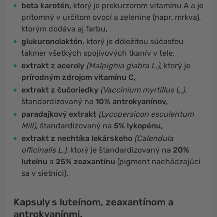
beta karotén,
ktorý je prekurzorom vitamínu A a je
prítomný v určitom ovocí a zelenine (napr. mrkva),
ktorým dodáva aj farbu,
glukuronolaktón
, ktorý je dôležitou súčasťou
takmer všetkých spojivových tkanív v tele,
extrakt z aceroly
(Malpighia glabra L.),
ktorý je
prírodným zdrojom vitamínu C,
extrakt z čučoriedky
(Vaccinium myrtillus L.),
štandardizovaný na
10% antrokyanínov,
paradajkový extrakt
(Lycopersicon esculentum
Mill),
štandardizovaný na
5% lykopénu,
extrakt z nechtíka lekárskeho
(Calendula
officinalis L.),
ktorý je štandardizovaný na
20%
luteínu
a
25% zeaxantínu
(pigment nachádzajúci
sa v sietnici).
Kapsuly s luteínom, zeaxantínom a
antrokyanínmi.