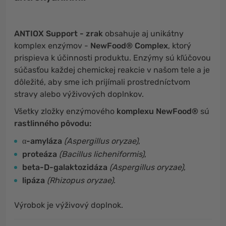
ANTIOX Support - zrak
obsahuje aj unikátny
komplex enzýmov -
NewFood® Complex
, ktorý
prispieva k účinnosti produktu. Enzýmy sú kľúčovou
súčasťou každej chemickej reakcie v našom tele a je
dôležité, aby sme ich prijímali prostredníctvom
stravy alebo výživových doplnkov.
Všetky zložky enzýmového
komplexu NewFood®
sú
rastlinného pôvodu:
α-amyláza
(Aspergillus oryzae)
,
proteáza
(Bacillus licheniformis)
,
beta-D-galaktozidáza
(Aspergillus oryzae)
,
lipáza
(Rhizopus oryzae)
.
Výrobok je výživový doplnok.