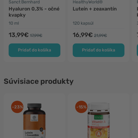
Sanct Bernhard
HealthyWorld®
Hyaluron 0,3% - očné
Luteín + zeaxantín
kvapky
10 ml
120 kapsúl
13,99€
16,99€
17,99€
21,99€
Pridať do košíka
Pridať do košíka
Súvisiace produkty
-23%
-15%