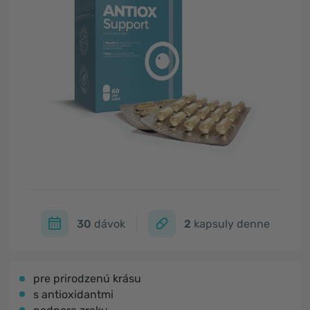
30
dávok
2
kapsuly denne
pre prirodzenú krásu
s antioxidantmi