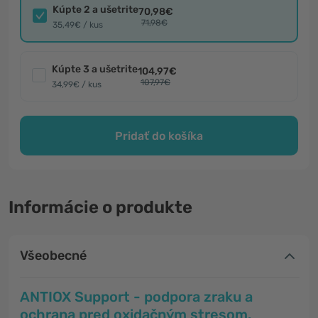
Kúpte 2 a ušetrite
70,98€
71,98€
35,49€ / kus
Kúpte 3 a ušetrite
104,97€
107,97€
34,99€ / kus
Pridať do košíka
Informácie o produkte
Všeobecné
ANTIOX Support - podpora zraku a
ochrana pred oxidačným stresom.