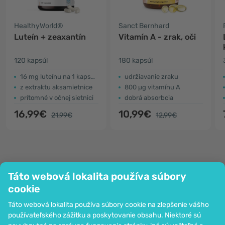
HealthyWorld®
Sanct Bernhard
Luteín + zeaxantín
Vitamín A - zrak, oči
120 kapsúl
180 kapsúl
16 mg luteínu na 1 kapsulu
udržiavanie zraku
z extraktu aksamietnice
800 µg vitamínu A
prítomné v očnej sietnici
dobrá absorbcia
16,99€
10,99€
21,99€
12,99€
Táto webová lokalita používa súbory
Spoločnosť
cookie
Informácie
Táto webová lokalita používa súbory cookie na zlepšenie vášho
Pripoj sa k nám
používateľského zážitku a poskytovanie obsahu. Niektoré sú
Pomoc a objednávky