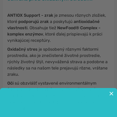
ANTIOX Support - zrak
je zmesou rôznych zložiek,
ktoré
podporujú zrak
a poskytujú
antioxidačné
vlastnosti
. Obsahuje tiež
NewFood® Complex -
komplex enzýmov
, ktoré ďalej prispievajú k práci
vynikajúcej receptúry.
Oxidačný stres
je spôsobený rôznymi faktormi
prostredia, ako je znečistené životné prostredie,
rýchly životný štýl, nevyvážená strava a podobne a
následky sa na našom tele prejavujú rôzne, vrátane
zraku.
Oči
sú obzvlášť vystavené environmentálnym
faktorom, ako aj
modrému svetlu
vyžarovanému
mobilnými telefónmi, televíziou a počítačmi, takže
niekedy potrebujú ďalšiu podporu, aby správne
fungovali.