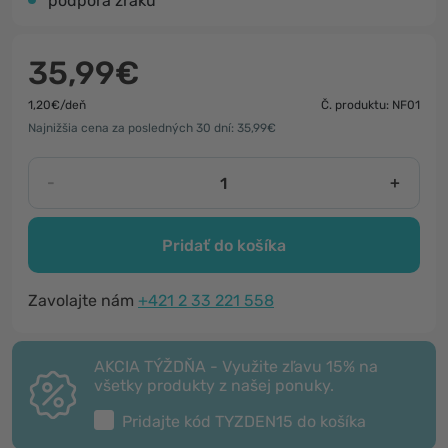
podpora zraku
35,99€
1,20€/deň
Č. produktu: NF01
Najnižšia cena za posledných 30 dní: 35,99€
-
+
Pridať do košíka
Zavolajte nám
+421 2 33 221 558
AKCIA TÝŽDŇA - Využite zľavu 15% na
všetky produkty z našej ponuky.
Pridajte kód
TYZDEN15
do košíka