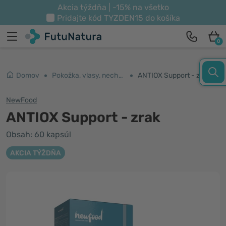
Akcia týždňa | -15% na všetko
Pridajte kód
TYZDEN15
do košíka
0
Domov
Pokožka, vlasy, nechty
ANTIOX Support - zrak
NewFood
ANTIOX Support - zrak
Obsah: 60 kapsúl
AKCIA TÝŽDŇA