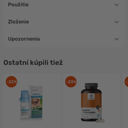
Použitie
Zloženie
Upozornenia
Ostatní kúpili tiež
-22%
-23%
-