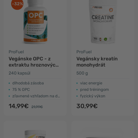
-32%
ProFuel
ProFuel
Vegánske OPC - z
Vegánsky kreatín
extraktu hroznových
monohydrát
jadierok
240 kapsúl
500 g
dlhodobá zásoba
viac energie
75 % OPC
pred tréningom
zľavnené vzhľadom na dátum spotreby
fyzický výkon
14,99€
30,99€
21,99€