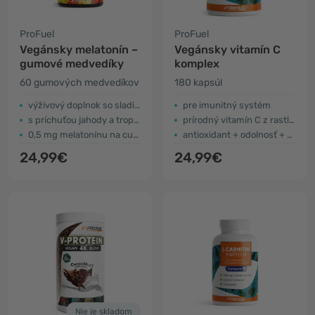
ProFuel
ProFuel
Vegánsky melatonín –
Vegánsky vitamín C
gumové medvedíky
komplex
60 gumových medvedíkov
180 kapsúl
výživový doplnok so sladidlom
pre imunitný systém
s príchuťou jahody a tropického ovocia
prírodný vitamín C z rastlinných extraktov
0,5 mg melatonínu na cukrík
antioxidant + odolnosť + energia
24,99€
24,99€
Nie je skladom