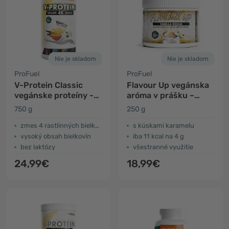
Nie je skladom
Nie je skladom
ProFuel
ProFuel
V-Protein Classic
Flavour Up vegánska
vegánske proteíny -
aróma v prášku –
vanilková zmrzlina
vanilka
750 g
250 g
zmes 4 rastlinných bielkovín
s kúskami karamelu
vysoký obsah bielkovín
iba 11 kcal na 4 g
bez laktózy
všestranné využitie
24,99€
18,99€