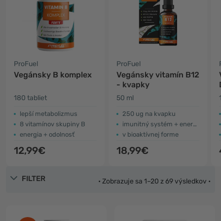
ProFuel
ProFuel
Vegánsky B komplex
Vegánsky vitamín B12
- kvapky
180 tabliet
50 ml
lepší metabolizmus
250 ug na kvapku
8 vitamínov skupiny B
imunitný systém + energia
energia + odolnosť
v bioaktívnej forme
12,99€
18,99€
FILTER
• Zobrazuje sa 1–20 z 69 výsledkov •