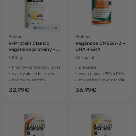
Nie je skladom
ProFuel
ProFuel
V-Protein Classic
Vegánske OMEGA-3 –
vegánske proteíny -
DHA + EPA
vanilka
1000 g
90 kapsúl
hrachový proteínový izolát
pre srdce
vysoký obsah bielkovín
vysoký obsah EPA a DHA
bez cukru, laktózy
mäkké kapsuly pre ľahšie užívanie
32,99€
36,99€