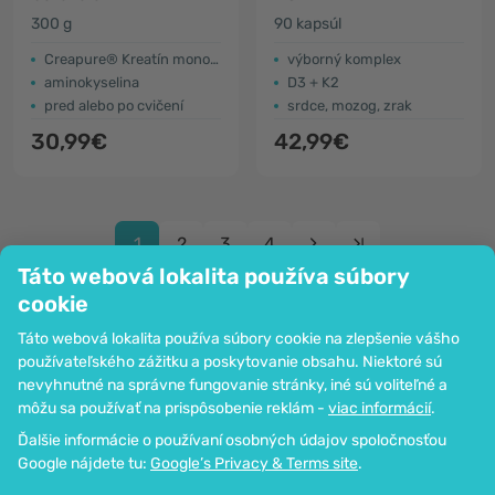
300 g
90 kapsúl
Creapure® Kreatín monohydrát
výborný komplex
aminokyselina
D3 + K2
pred alebo po cvičení
srdce, mozog, zrak
30,99€
42,99€
1
2
3
4
Táto webová lokalita používa súbory
cookie
Táto webová lokalita používa súbory cookie na zlepšenie vášho
používateľského zážitku a poskytovanie obsahu. Niektoré sú
Spoločnosť
nevyhnutné na správne fungovanie stránky, iné sú voliteľné a
Informácie
môžu sa používať na prispôsobenie reklám -
viac informácií
.
Pripoj sa k nám
Ďalšie informácie o používaní osobných údajov spoločnosťou
Pomoc a objednávky
Google nájdete tu:
Google’s Privacy & Terms site
.