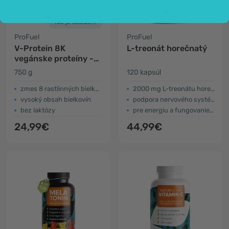
Nie je skladom
ProFuel
ProFuel
V-Protein 8K
L-treonát horečnatý
vegánske proteíny -
škoricové vločky
750 g
120 kapsúl
zmes 8 rastlinných bielkovín
2000 mg L-treonátu horečnatého
vysoký obsah bielkovín
podpora nervového systému
bez laktózy
pre energiu a fungovanie svalov
24,99€
44,99€