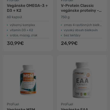
ProFuel
ProFuel
Vegánske OMEGA-3 +
V-Protein Classic
D3 + K2
vegánske proteíny -
malinový jogurt
60 kapsúl
750 g
výborný komplex
zmes 4 rastlinných bielkovín
vitamín D3 + K2
vysoký obsah bielkovín
srdce, mozog, zrak
bez laktózy
30,99€
24,99€
ProFuel
ProFuel
Vegánske MSM
Vegánske EAA