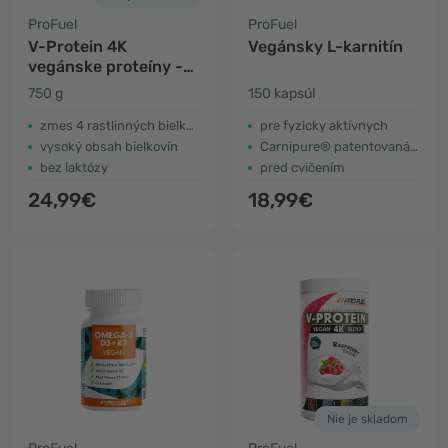
ProFuel
ProFuel
V-Protein 4K
Vegánsky L-karnitín
vegánske proteíny -
čokoládové mlieko
750 g
150 kapsúl
zmes 4 rastlinných bielkovín
pre fyzicky aktívnych
vysoký obsah bielkovín
Carnipure® patentovaná forma
bez laktózy
pred cvičením
24,99€
18,99€
Nie je skladom