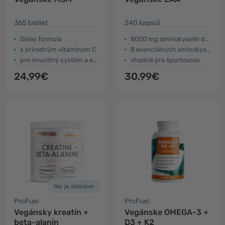
365 tabliet
240 kapsúl
Delay formula
8000 mg aminokyselín denne
s prírodným vitamínom C
8 esenciálnych aminokyselín
pre imunitný systém a energiu
vhodné pre športovcov
24,99€
30,99€
Nie je skladom
ProFuel
ProFuel
Vegánsky kreatín +
Vegánske OMEGA-3 +
beta-alanín
D3 + K2