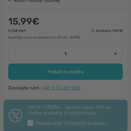
koreň rodioly ružovej
15,99€
0,53€/deň
Č. produktu: FA018
Najnižšia cena za posledných 30 dní: 15,99€
-
+
Pridať do košíka
Zavolajte nám
+421 2 33 221 558
AKCIA TÝŽDŇA - Využite zľavu 15% na
všetky produkty z našej ponuky.
Pridajte kód
TYZDEN15
do košíka