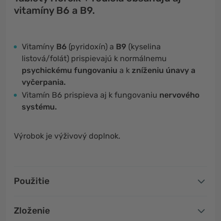
vitamíny B6 a B9.
Vitamíny
B6
(pyridoxín) a
B9
(kyselina
listová/folát) prispievajú k normálnemu
psychickému fungovaniu
a k
zníženiu únavy a
vyčerpania.
Vitamín B6 prispieva aj k fungovaniu
nervového
systému.
Výrobok je výživový doplnok.
Použitie
Zloženie