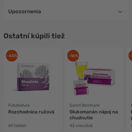
Upozornenia
Ostatní kúpili tiež
-43%
-16%
-
FutuNatura
Sanct Bernhard
Rozchodnica ružová
Glukomanán nápoj na
chudnutie
60 tabliet
42 vrecúšok