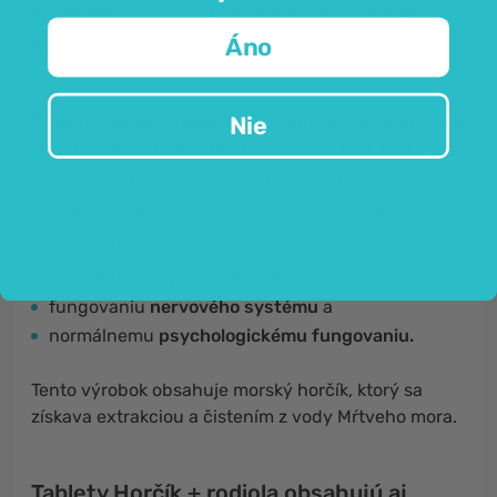
Horčíkové tablety na zníženie únavy a
vyčerpania.
Áno
Nie
Tablety Horčík + rodiola
sú vhodné pre každého, ale
odporúčajú sa najmä pre unavených ľudí, ľudí s
emocionálnym alebo fyzickým stresom atď.
Horčík
je jedným z najdôležitejších minerálov,
pretože prispieva k:
zníženiu únavy a vyčerpania,
fungovaniu
nervového systému
a
normálnemu
psychologickému fungovaniu.
Tento výrobok obsahuje morský horčík, ktorý sa
získava extrakciou a čistením z vody Mŕtveho mora.
Tablety Horčík + rodiola obsahujú aj