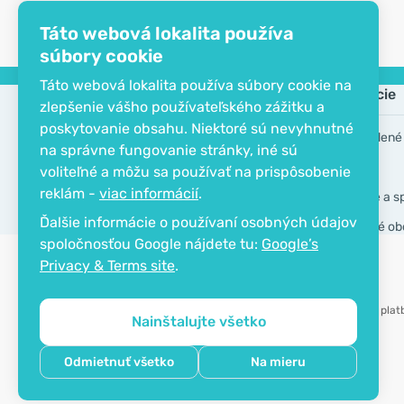
Táto webová lokalita používa
súbory cookie
Táto webová lokalita používa súbory cookie na
Spoločnosť
Informácie
zlepšenie vášho používateľského zážitku a
poskytovanie obsahu. Niektoré sú nevyhnutné
EKO certifikát
Často kladené
na správne fungovanie stránky, iné sú
Kontakt
Značky
voliteľné a môžu sa používať na prispôsobenie
reklám -
viac informácií
.
O spoločnosti
Doručenie a s
Ďalšie informácie o používaní osobných údajov
Všeobecné ob
spoločnosťou Google nájdete tu:
Google’s
Privacy & Terms site
.
Možnosť plat
Nainštalujte všetko
Copyright © 2012 - 2026   |   Be Healthy Group d.o.o.
Odmietnuť všetko
Na mieru