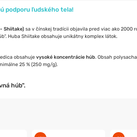
nú podporu ľudského tela!
- Shiitake)
sa v čínskej tradícii objavila pred viac ako 2000 r
b“. Huba Shiitake obsahuje unikátny komplex látok.
Medica obsahuje
vysoké koncentrácie húb
. Obsah polysacha
nimálne 25 % (250 mg/g).
vná húb".