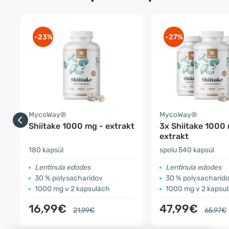
-23%
-27%
MycoWay®
MycoWay®
Shiitake 1000 mg - extrakt
3x Shiitake 1000
extrakt
180 kapsúl
spolu 540 kapsúl
Lentinula edodes
Lentinula edodes
30 % polysacharidov
30 % polysacharid
1000 mg v 2 kapsulách
1000 mg v 2 kapsu
16,99€
47,99€
21,99€
65,97€