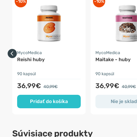
-10%
-10%
MycoMedica
MycoMedica
Reishi huby
Maitake - huby
90 kapsúl
90 kapsúl
36,99€
36,99€
40,99€
40,99€
Pridať do košíka
Nie je skla
Súvisiace produkty