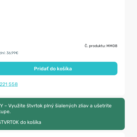
Č. produktu: MM08
dní: 36,99€
Pridať do košíka
 221 558
 Využite štvrtok plný šialených zliav a ušetrite
kupe.
STVRTOK
do košíka