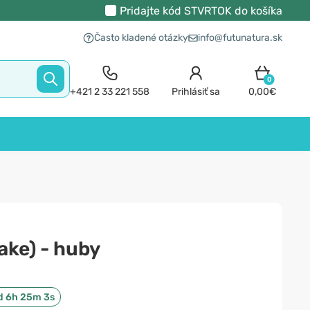
Pridajte kód
STVRTOK
do košíka
Často kladené otázky
info@futunatura.sk
0
+421 2 33 221 558
Prihlásiť sa
0,00€
ake) - huby
d 6h 25m 2s