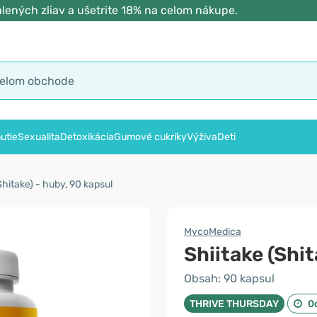
lených zliav a ušetrite 18% na celom nákupe.
utie
Sexualita
Detoxikácia
Gumové cukríky
Výživa
Deti
Shitake) - huby, 90 kapsul
MycoMedica
Shiitake (Shit
Obsah: 90 kapsul
THRIVE THURSDAY
0