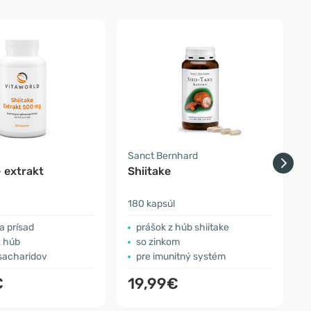
Sanct Bernhard
- extrakt
Shiitake
180 kapsúl
6
 a prísad
prášok z húb shiitake
z húb
so zinkom
sacharidov
pre imunitný systém
€
19,99€