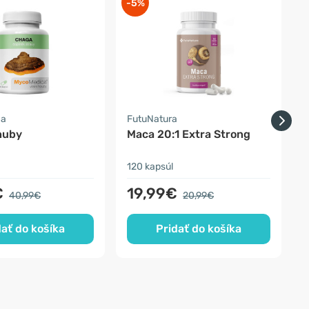
-5%
-
ca
FutuNatura
huby
Maca 20:1 Extra Strong
120 kapsúl
9
€
19,99€
40,99€
20,99€
dať do košíka
Pridať do košíka