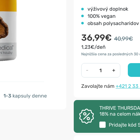
výživový doplnok
100% vegan
obsah polysacharidov
36,99€
40,99€
1,23€/deň
Najnižšia cena za posledných 30 
-
+
Zavolajte nám
+421 2 33
1-3
kapsuly denne
THRIVE THURSDAY –
18% na celom ná
Pridajte kód