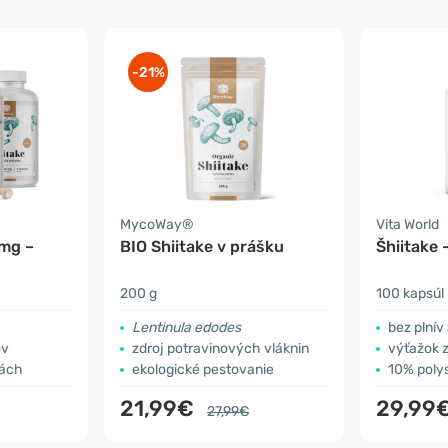
-21%
MycoWay®
Vita World
 mg –
BIO Shiitake v prášku
Šhiitake 
200 g
100 kapsúl
Lentinula edodes
bez plnív
ov
zdroj potravinových vláknin
výťažok 
lách
ekologické pestovanie
10% poly
21,99€
29,99
27,99€