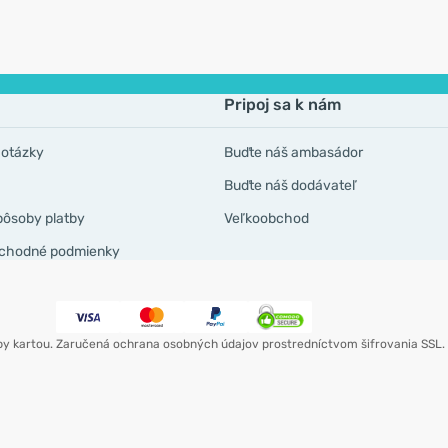
Pripoj sa k nám
 otázky
Buďte náš ambasádor
Buďte náš dodávateľ
pôsoby platby
Veľkoobchod
chodné podmienky
by kartou. Zaručená ochrana osobných údajov prostredníctvom šifrovania SSL.