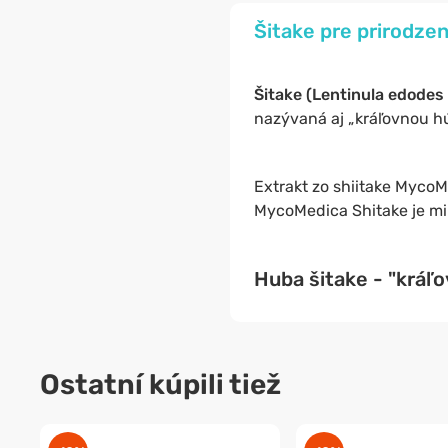
Šitake pre prirodze
Šitake (Lentinula edodes 
nazývaná aj „kráľovnou hú
Extrakt zo shiitake Myco
MycoMedica Shitake je mi
Huba šitake - "kráľo
Ostatní kúpili tiež