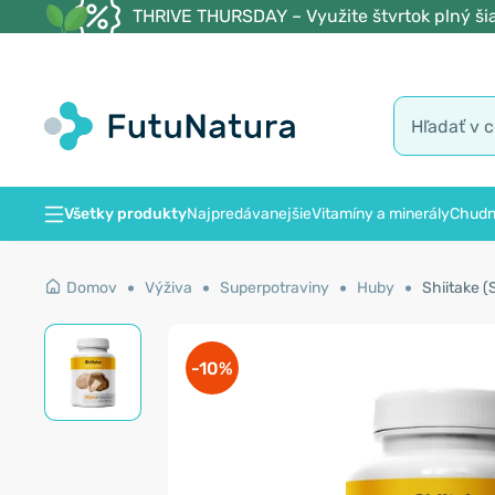
THRIVE THURSDAY – Využite štvrtok plný šia
Všetky produkty
Najpredávanejšie
Vitamíny a minerály
Chudn
Domov
Výživa
Superpotraviny
Huby
Shiitake (
-10%