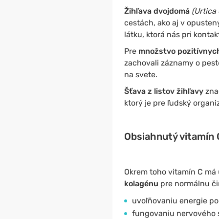
Žihľava dvojdomá
(Urtica 
cestách, ako aj v opusten
látku, ktorá nás pri konta
Pre
množstvo pozitívnych
zachovali záznamy o pesto
na svete.
Šťava z listov žihľavy
zna
ktorý je pre ľudský organ
Obsiahnutý vitamín 
Okrem toho vitamín C má 
kolagénu
pre normálnu činn
uvoľňovaniu energie po
fungovaniu nervového 