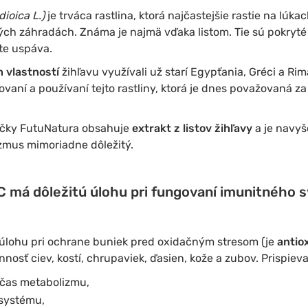
dioica L.)
je trváca rastlina, ktorá najčastejšie rastie na lúka
ých záhradách. Známa je najmä vďaka listom. Tie sú pokryté
kte uspáva.
 vlastností
žihľavu využívali už starí Egypťania, Gréci a Ri
vaní a používaní tejto rastliny, ktorá je dnes považovaná za
čky FutuNatura obsahuje
extrakt z listov žihľavy
a je navy
izmus mimoriadne dôležitý.
C má dôležitú úlohu pri fungovaní imunitného 
úlohu pri ochrane buniek pred oxidačným stresom (je
antio
osť ciev, kostí, chrupaviek, ďasien, kože a zubov. Prispieva 
čas metabolizmu,
systému,