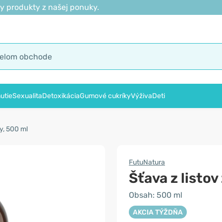
y produkty z našej ponuky.
utie
Sexualita
Detoxikácia
Gumové cukríky
Výživa
Deti
vy, 500 ml
FutuNatura
Šťava z listov
Obsah: 500 ml
AKCIA TÝŽDŇA