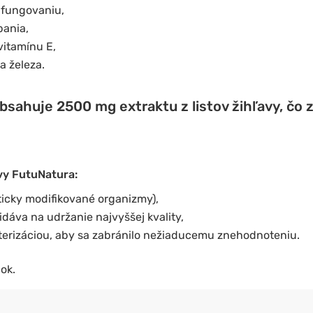
fungovaniu,
pania,
vitamínu E,
a železa.
sahuje 2500 mg extraktu z listov žihľavy, čo 
avy FutuNatura:
cky modifikované organizmy),
idáva na udržanie najvyššej kvality,
sterizáciou, aby sa zabránilo nežiaducemu znehodnoteniu.
ok.