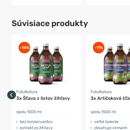
Súvisiace produkty
-14%
-11%
FutuNatura
FutuNatura
3x Šťava z listov žihľavy
3x Artičoková šť
spolu 1500 ml
spolu 1500 ml
bez konzervantov
veľké balenie
extrakt zo žihľavy
obsahuje cinnarín