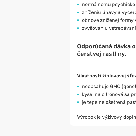
normálnemu psychické 
zníženiu únavy a vyčer
obnove zníženej formy 
zvyšovaniu vstrebávani
Odporúčaná dávka ob
čerstvej rastliny.
Vlastnosti žihľavovej šť
neobsahuje GMO (geneti
kyselina citrónová sa pr
je tepelne ošetrená pa
Výrobok je výživový dopln