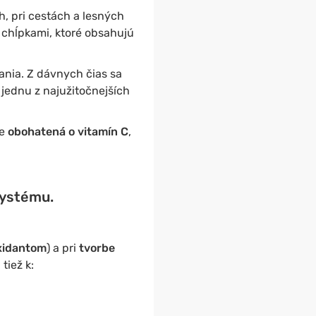
ch, pri cestách a lesných
 chĺpkami, ktoré obsahujú
mania. Z dávnych čias sa
 jednu z najužitočnejších
še
obohatená o vitamín C
,
systému.
xidantom
) a pri
tvorbe
tiež k: