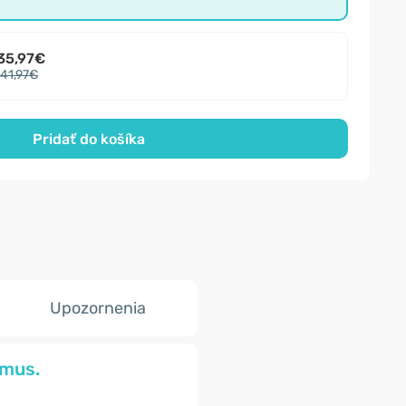
35,97€
41,97€
Pridať do košíka
Upozornenia
zmus.