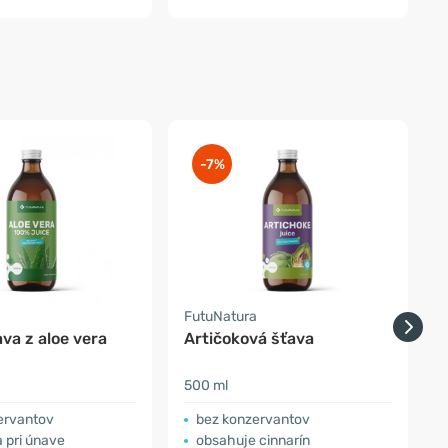
-7%
a
FutuNatura
F
va z aloe vera
Artičoková šťava
3
500 ml
s
ervantov
bez konzervantov
 pri únave
obsahuje cinnarín