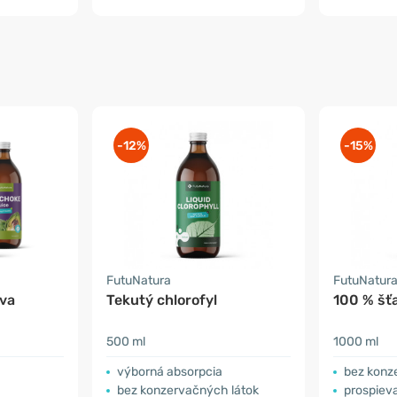
-12%
-15%
FutuNatura
FutuNatur
ava
Tekutý chlorofyl
100 % šťa
500 ml
1000 ml
výborná absorpcia
bez konz
bez konzervačných látok
prospieva