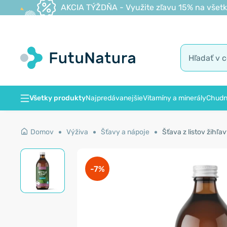
AKCIA TÝŽDŇA - Využite zľavu 15% na všetk
Všetky produkty
Najpredávanejšie
Vitamíny a minerály
Chudn
Domov
Výživa
Šťavy a nápoje
Šťava z listov žihľa
-7%