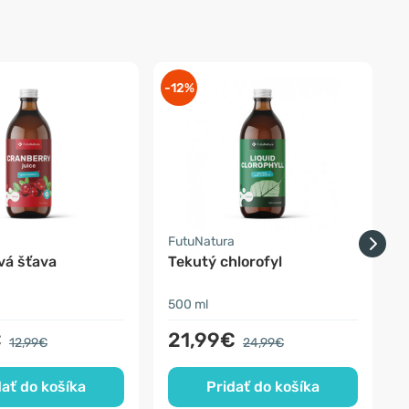
-12%
-
a
FutuNatura
F
vá šťava
Tekutý chlorofyl
1
500 ml
1
€
21,99€
12,99€
24,99€
dať do košíka
Pridať do košíka