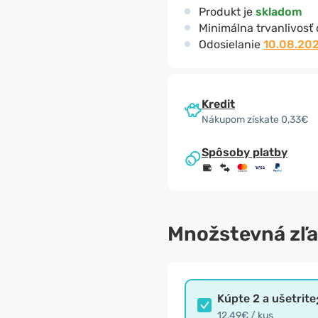
Produkt je
skladom
Minimálna trvanlivosť
Odosielanie
10.08.20
Kredit
Nákupom získate 0,33€
Spôsoby platby
Množstevná zľ
Kúpte 2 a ušetrite
12,49€ / kus