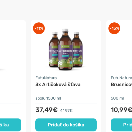
-11%
-15%
FutuNatura
FutuNatur
3x Artičoková šťava
Brusnico
spolu 1500 ml
500 ml
37,49€
10,99
41,97€
šíka
Pridať do košíka
Pri