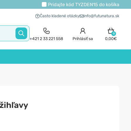
Pridajte kód
TYZDEN15
do košíka
Často kladené otázky
info@futunatura.sk
0
+421 2 33 221 558
Prihlásiť sa
0,00€
 žihľavy