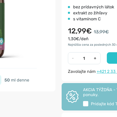
bez prídavných látok
extrakt zo žihľavy
s vitamínom C
12,99€
13,99€
1,30€/deň
Najnižšia cena za posledných 30 
-
+
Zavolajte nám
+421 2 33
50
ml denne
AKCIA TÝŽDŇA - V
ponuky.
Pridajte kód