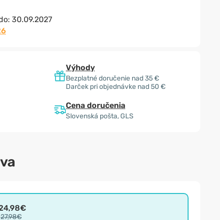
 do:
30.09.2027
26
Výhody
Bezplatné doručenie nad 35 €
Darček pri objednávke nad 50 €
Cena doručenia
Slovenská pošta, GLS
ava
24,98€
27,98€