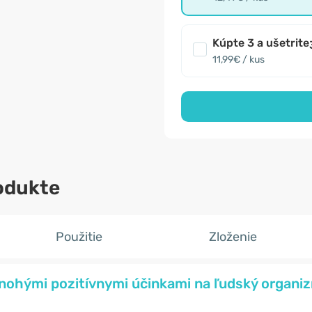
Kúpte 3 a ušetrite
11,99€ / kus
odukte
Použitie
Zloženie
nohými pozitívnymi účinkami na ľudský organi