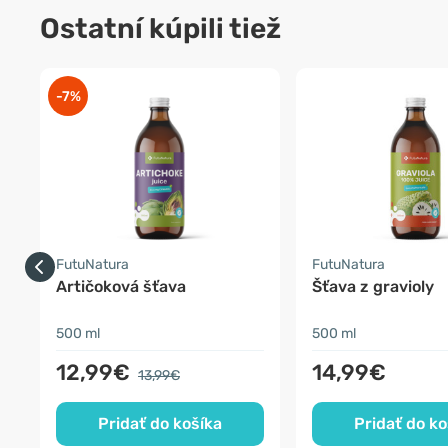
Ostatní kúpili tiež
-7%
FutuNatura
FutuNatura
Artičoková šťava
Šťava z gravioly
500 ml
500 ml
12,99€
14,99€
13,99€
Pridať do košíka
Pridať do ko