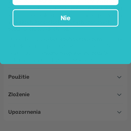
Štuple do uší Wundmed
slúžia ako
ochrana pred
hlukom
respektíve pomôcka
počas spánku
alebo pri
voľnočasových aktivitách. Vhodné aj pre použitie na
Nie
večierkoch, koncertoch, hlučných športových
podujatiach, lietadlách atď.
Sú vyrobené z
elastickej polymérovej peny
šetrnej k
pokožke, ktorá sa po použití vráti do pôvodného
tvaru, takže sú
vhodné na opakované použitie.
Dokonale padnú do každého zvukovodu.
Použitie
Zloženie
Upozornenia