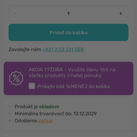
-
+
Pridať do košíka
Zavolajte nám
+421 2 33 221 558
AKCIA TÝŽDŇA - Využite zľavu 16% na
všetky produkty z našej ponuky.
Pridajte kód
16MENEJ
do košíka
Produkt je
skladom
Minimálna trvanlivosť do:
12.12.2029
Odošleme
zajtra!