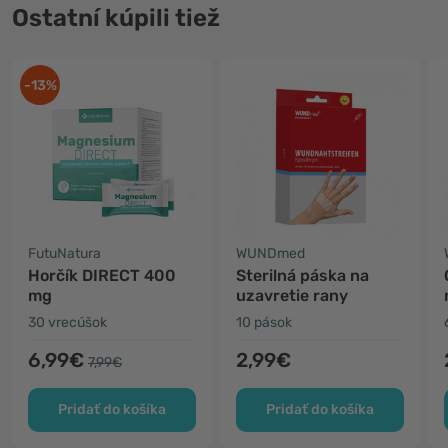
Ostatní kúpili tiež
-13%
FutuNatura
WUNDmed
Horčík DIRECT 400
Sterilná páska na
mg
uzavretie rany
30 vrecúšok
10 pások
6,99€
2,99€
7,99€
Pridať do košíka
Pridať do košíka