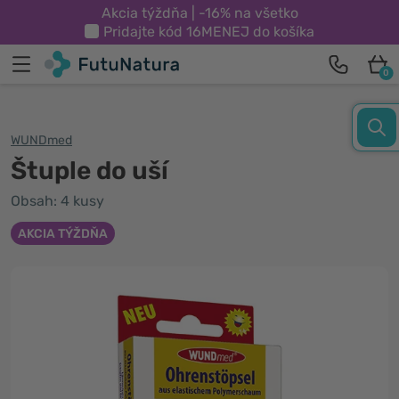
Akcia týždňa | -16% na všetko
Pridajte kód
16MENEJ
do košíka
0
WUNDmed
Štuple do uší
Obsah: 4 kusy
AKCIA TÝŽDŇA