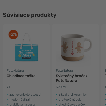
Súvisiace produkty
-27%
FutuNatura
FutuNatura
Chladiaca taška
Sviatočný hrnček
FutuNatura
7 l
390 ml
zachovanie čerstvosti
z kvalitnej keramiky
moderný dizajn
pre teplé nápoje
praktická na cesty
vhodný ako darček