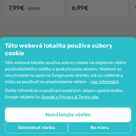
7,99€
6,99€
10,99€
Táto webová lokalita používa súbory
Spoločnosť
cookie
Informácie
Táto webová lokalita používa súbory cookie na zlepšenie vášho
Pripoj sa k nám
používateľského zážitku a poskytovanie obsahu. Niektoré sú
Pomoc a objednávky
nevyhnutné na správne fungovanie stránky, iné sú voliteľné a
môžu sa používať na prispôsobenie reklám -
viac informácií
.
Ďalšie informácie o používaní osobných údajov spoločnosťou
Možnosť platby kartou. Zaručená ochrana osobných údajov
Google nájdete tu:
Google’s Privacy & Terms site
.
prostredníctvom šifrovania SSL.
Copyright © 2012 - 2026   |   Be Healthy Group d.o.o.
Mapa stránok
Používanie cookies
Nastavenia cookies
Nainštalujte všetko
Odmietnuť všetko
Na mieru