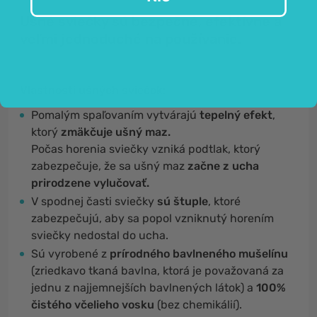
Ušné sviečky sú bezpečné, efektívne a
veľmi jednoduché na používanie.
Vlastnosti ušných sviečok:
Pomalým spaľovaním vytvárajú
tepelný efekt
,
ktorý
zmäkčuje ušný maz.
Počas horenia sviečky vzniká podtlak, ktorý
zabezpečuje, že sa ušný maz
začne z ucha
prirodzene vylučovať.
V spodnej časti sviečky
sú štuple
, ktoré
zabezpečujú, aby sa popol vzniknutý horením
sviečky nedostal do ucha.
Sú vyrobené z
prírodného bavlneného mušelínu
(zriedkavo tkaná bavlna, ktorá je považovaná za
jednu z najjemnejších bavlnených látok) a
100%
čistého včelieho vosku
(bez chemikálií).