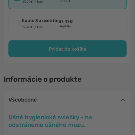
31,98€
13,99€ / kus
Kúpte 3 a ušetrite
37,47€
47,97€
12,49€ / kus
Pridať do košíka
Informácie o produkte
Všeobecné
Ušné hygienické sviečky - na
odstránenie ušného mazu.