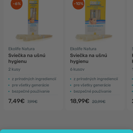
-6%
-10%
Ekolife Natura
Ekolife Natura
Sviečka na ušnú
Sviečka na ušnú
hygienu
hygienu
2 kusy
6 kusov
z prírodných ingrediencií
z prírodných ingrediencií
pre všetky generácie
pre všetky generácie
bezpečné používanie
bezpečné používanie
7,49€
18,99€
7,99€
20,99€