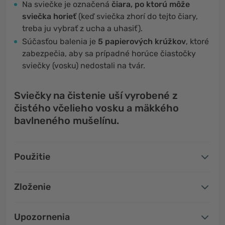
Na sviečke je označená
čiara, po ktorú môže
sviečka horieť
(keď sviečka zhorí do tejto čiary,
treba ju vybrať z ucha a uhasiť).
Súčasťou balenia je
5 papierových krúžkov
, ktoré
zabezpečia, aby sa prípadné horúce čiastočky
sviečky (vosku) nedostali na tvár.
Sviečky na čistenie uší vyrobené z
čistého včelieho vosku a mäkkého
bavlneného mušelínu.
Použitie
Zloženie
Upozornenia