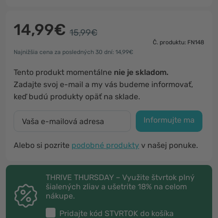
14,99€
15,99€
Č. produktu: FN148
Najnižšia cena za posledných 30 dní: 14,99€
Tento produkt momentálne
nie je skladom.
Zadajte svoj e-mail a my vás budeme informovať,
keď budú produkty opäť na sklade.
Informujte ma
Alebo si pozrite
podobné produkty
v našej ponuke.
THRIVE THURSDAY – Využite štvrtok plný
šialených zliav a ušetrite 18% na celom
nákupe.
Pridajte kód
STVRTOK
do košíka