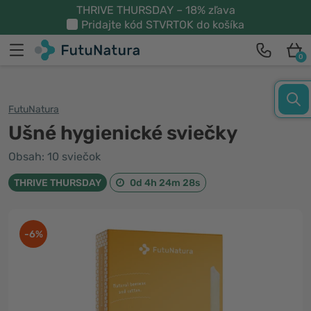
THRIVE THURSDAY – 18% zľava
Pridajte kód
STVRTOK
do košíka
0
FutuNatura
Ušné hygienické sviečky
Obsah: 10 sviečok
THRIVE THURSDAY
0d 4h 24m 27s
-6%