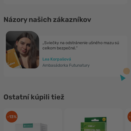
Názory našich zákazníkov
„Sviečky na odstránenie ušného mazu sú
celkom bezpečné.“
Lea Korpašová
Ambasádorka Futunatury
Ostatní kúpili tiež
-13%
-