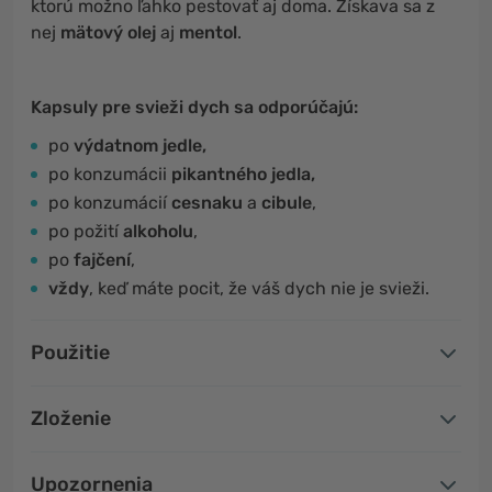
ktorú možno ľahko pestovať aj doma. Získava sa z
nej
mätový olej
aj
mentol
.
Kapsuly pre svieži dych sa odporúčajú:
po
výdatnom jedle,
po konzumácii
pikantného jedla,
po konzumácií
cesnaku
a
cibule
,
po požití
alkoholu
,
po
fajčení
,
vždy
, keď máte pocit, že váš dych nie je svieži.
Použitie
Zloženie
Upozornenia