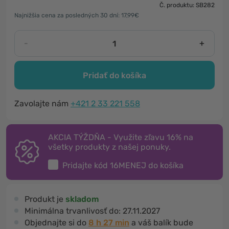
Č. produktu: SB282
Najnižšia cena za posledných 30 dní: 17,99€
-
+
Pridať do košíka
Zavolajte nám
+421 2 33 221 558
AKCIA TÝŽDŇA - Využite zľavu 16% na
všetky produkty z našej ponuky.
Pridajte kód
16MENEJ
do košíka
Produkt je
skladom
Minimálna trvanlivosť do:
27.11.2027
Objednajte si do
8 h 27 min
a váš balík bude