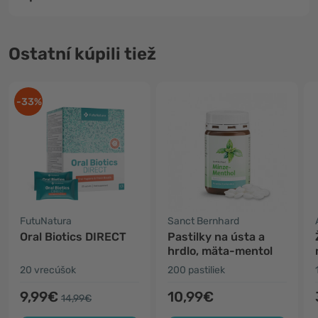
Ostatní kúpili tiež
-33%
FutuNatura
Sanct Bernhard
Oral Biotics DIRECT
Pastilky na ústa a
hrdlo, mäta-mentol
20 vrecúšok
200 pastiliek
9,99€
10,99€
14,99€