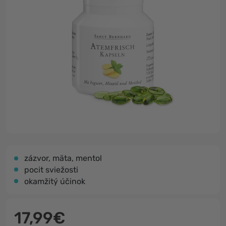
zázvor, mäta, mentol
pocit sviežosti
okamžitý účinok
17,99€