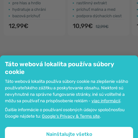
pre hlas a hrdlo
rastlinný extrakt
hydratuje a chráni
príchuť malina a med
bazová príchuť
podpora dýchacích ciest
12,99€
10,99€
12,99€
Táto webová lokalita používa súbory
Spoločnosť
cookie
Informácie
Táto webová lokalita používa súbory cookie na zlepšenie vášho
Pripoj sa k nám
používateľského zážitku a poskytovanie obsahu. Niektoré sú
Pomoc a objednávky
nevyhnutné na správne fungovanie stránky, iné sú voliteľné a
môžu sa používať na prispôsobenie reklám -
viac informácií
.
Ďalšie informácie o používaní osobných údajov spoločnosťou
Možnosť platby kartou. Zaručená ochrana osobných údajov
Google nájdete tu:
Google’s Privacy & Terms site
.
prostredníctvom šifrovania SSL.
Copyright © 2012 - 2026   |   Be Healthy Group d.o.o.
Mapa stránok
Používanie cookies
Nastavenia cookies
Nainštalujte všetko