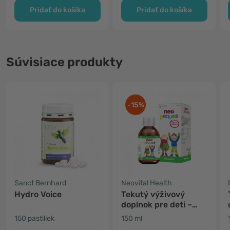
Pridať do košíka
Pridať do košíka
Súvisiace produkty
-15%
Sanct Bernhard
Neovital Health
Hydro Voice
Tekutý výživový
doplnok pre deti –
nos a hrdlo
150 pastiliek
150 ml