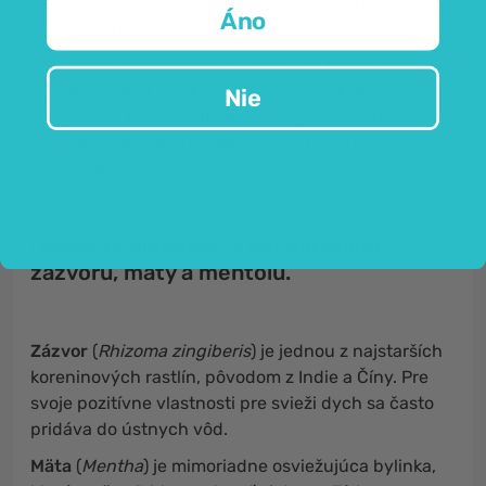
nepríjemný zápach? Bojíte sa, že ostatní budú cítiť
Áno
váš zápach z úst?
S kapsulami pre svieži dych je s tým koniec, pretože
obsahujú
špičkovú kombináciu zložiek
, ktoré
Nie
prispievajú k pocitu
dlhotrvajúcej sviežosti v
ústach a zabraňujú vzniku zápachu z úst.
Začnú
pôsobiť ihneď po požití.
Dýchajte slobodne s kombináciou
zázvoru, mäty a mentolu.
Zázvor
(
Rhizoma zingiberis
) je jednou z najstarších
koreninových rastlín, pôvodom z Indie a Číny. Pre
svoje pozitívne vlastnosti pre svieži dych sa často
pridáva do ústnych vôd.
Mäta
(
Mentha
) je mimoriadne osviežujúca bylinka,