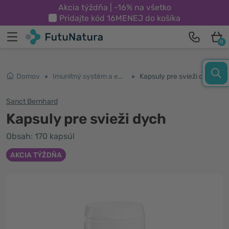
Akcia týždňa | -16% na všetko
Pridajte kód
16MENEJ
do košíka
0
Domov
Imunitný systém a energia
Kapsuly pre svieži dych
Sanct Bernhard
Kapsuly pre svieži dych
Obsah: 170 kapsúl
AKCIA TÝŽDŇA