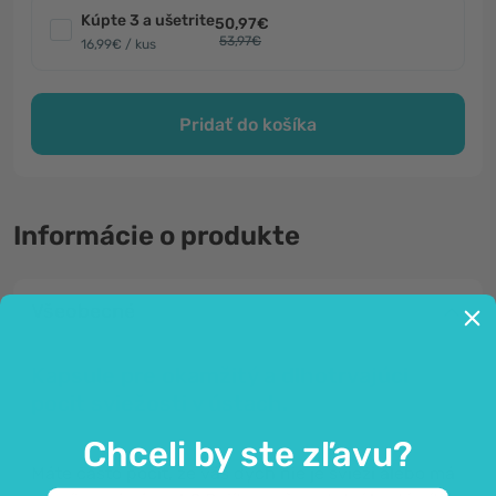
Kúpte 3 a ušetrite
50,97€
53,97€
16,99€ / kus
Pridať do košíka
Informácie o produkte
Všeobecné
Kapsule pre okamžitý a dlhotrvajúci
pocit sviežosti v ústach.
Chceli by ste zľavu?
Máte často pocit, že váš dych nie je svieži alebo má