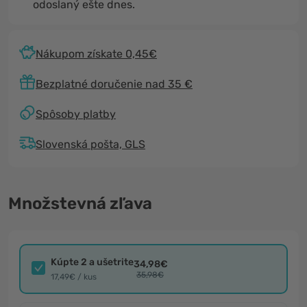
odoslaný ešte dnes.
Nákupom získate 0,45€
Bezplatné doručenie nad 35 €
Spôsoby platby
Slovenská pošta, GLS
Množstevná zľava
Kúpte 2 a ušetrite
34,98€
35,98€
17,49€ / kus