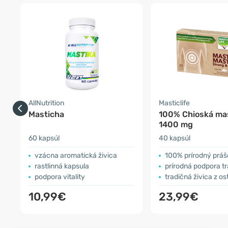
AllNutrition
Masticlife
Masticha
100% Chioská ma
1400 mg
60 kapsúl
40 kapsúl
vzácna aromatická živica
100% prírodný prášok z Chi
rastlinná kapsula
prírodná podpora t
podpora vitality
tradičná živica z o
10,99€
23,99€