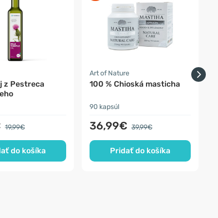
a
Art of Nature
A
j z Pestreca
100 % Chioská masticha
eho
90 kapsúl
2
€
36,99€
19,99€
39,99€
dať do košíka
Pridať do košíka