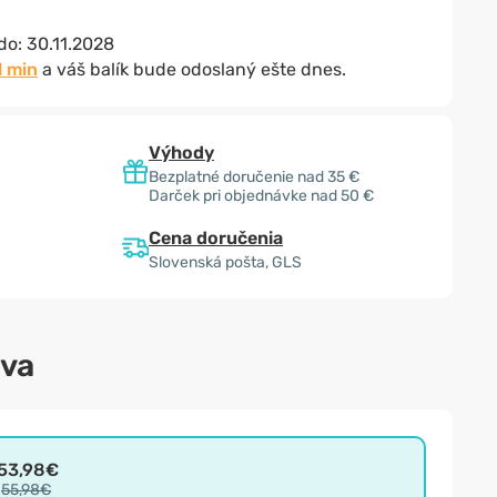
 do:
30.11.2028
0 min
a váš balík bude odoslaný ešte dnes.
Výhody
Bezplatné doručenie nad 35 €
Darček pri objednávke nad 50 €
Cena doručenia
Slovenská pošta, GLS
ava
53,98€
55,98€