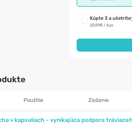
Kúpte 3 a ušetrite
25,99€ / kus
odukte
Použitie
Zloženie
ha v kapsuliach - vynikajúca podpora tráviace