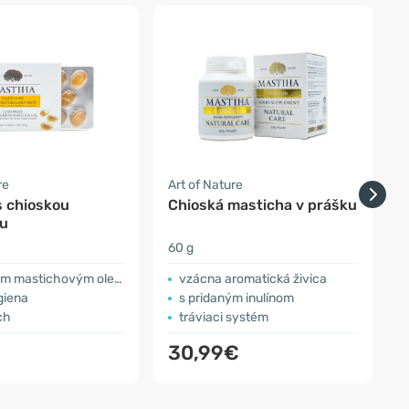
re
Art of Nature
A
s chioskou
Chioská masticha v prášku
u
60 g
2
m mastichovým olejom
vzácna aromatická živica
giena
s pridaným inulínom
ch
tráviaci systém
30,99€