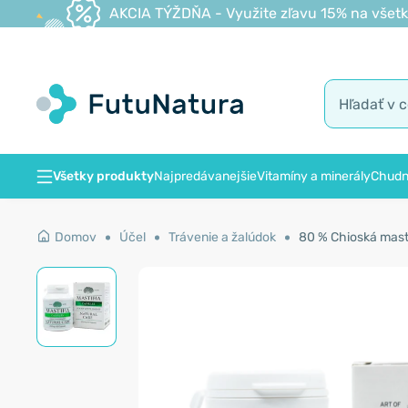
AKCIA TÝŽDŇA - Využite zľavu 15% na všetk
Všetky produkty
Najpredávanejšie
Vitamíny a minerály
Chudn
Domov
Účel
Trávenie a žalúdok
80 % Chioská mast