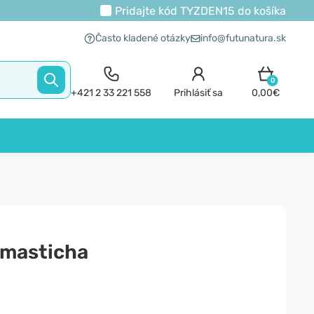
Pridajte kód
TYZDEN15
do košíka
Často kladené otázky
info@futunatura.sk
0
+421 2 33 221 558
Prihlásiť sa
0,00€
 masticha