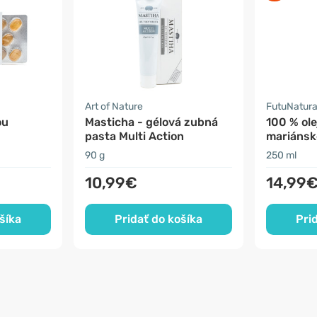
Art of Nature
FutuNatur
ou
Masticha - gélová zubná
100 % ole
pasta Multi Action
mariánsk
90 g
250 ml
10,99€
14,99
šíka
Pridať do košíka
Pri