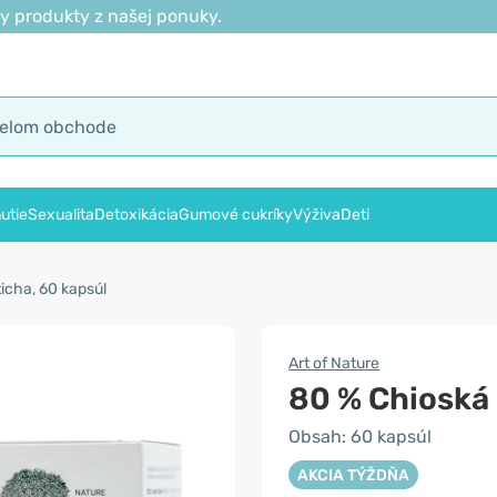
y produkty z našej ponuky.
utie
Sexualita
Detoxikácia
Gumové cukríky
Výživa
Deti
icha, 60 kapsúl
Art of Nature
80 % Chioská
Obsah: 60 kapsúl
AKCIA TÝŽDŇA