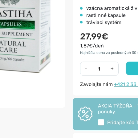
vzácna aromatická živ
rastlinné kapsule
tráviaci systém
27,99€
1,87€/deň
Najnižšia cena za posledných 30 
-
+
Zavolajte nám
+421 2 33
AKCIA TÝŽDŇA - V
ponuky.
Pridajte kód