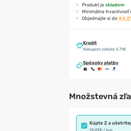
Produkt je
skladom
Minimálna trvanlivosť
Objednajte si do
4 h 2
Kredit
Nákupom získate 0,71€
Spôsoby platby
Množstevná zľ
Kúpte 2 a ušetrite
26,99€ / kus