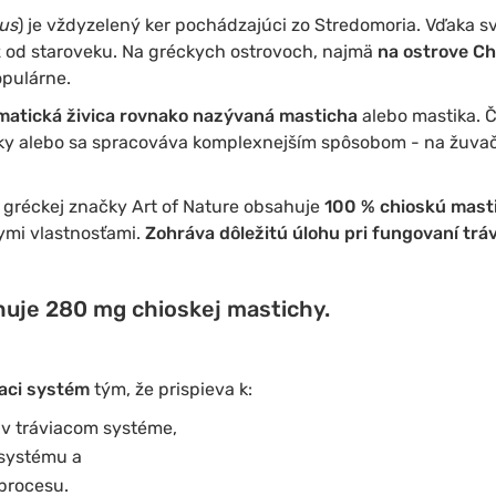
cus
) je vždyzelený ker pochádzajúci zo Stredomoria. Vďaka s
ž od staroveku. Na gréckych ostrovoch, najmä
na ostrove Ch
pulárne.
matická živica rovnako nazývaná masticha
alebo mastika. Č
ky alebo sa spracováva komplexnejším spôsobom - na žuvač
 gréckej značky Art of Nature obsahuje
100 % chioskú mast
ymi vlastnosťami.
Zohráva dôležitú úlohu pri fungovaní trá
huje 280 mg chioskej mastichy.
iaci systém
tým, že prispieva k:
 v tráviacom systéme,
 systému a
procesu.