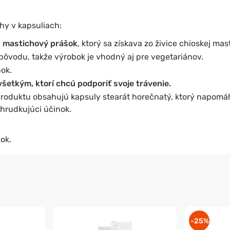
hy v kapsuliach:
 mastichový prášok
, ktorý sa získava zo živice chioskej mas
pôvodu, takže výrobok je vhodný aj pre vegetariánov.
ok.
šetkým, ktorí chcú podporiť svoje trávenie.
produktu obsahujú kapsuly stearát horečnatý, ktorý napom
hrudkujúci účinok.
ok.
-25%