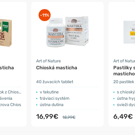
-11%
Art of Nature
Art of Natu
sticha
Chioská masticha
Pastilky 
masticho
40 žuvacích tabliet
20 pastilek
oskej mastichy
v tekutine
s chioský
rávenia
tráviaci systém
ústna hy
strova Chios
ústna dutina
svieži dy
16,99€
6,49€
18,99€