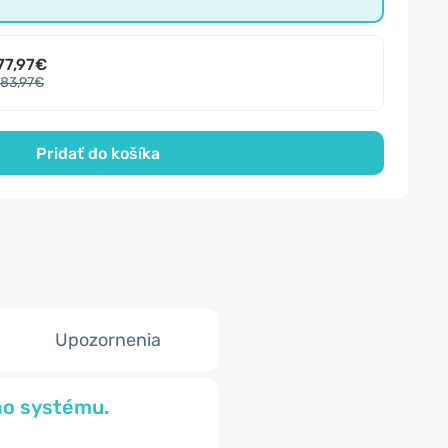
77,97€
83,97€
Pridať do košíka
Upozornenia
ho systému.