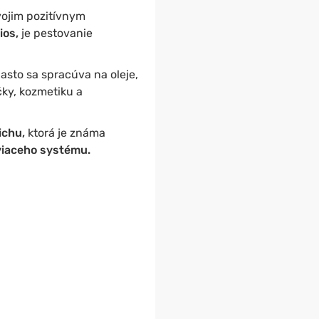
vojim pozitívnym
ios,
je pestovanie
asto sa spracúva na oleje,
ky, kozmetiku a
ichu,
ktorá je známa
viaceho systému.