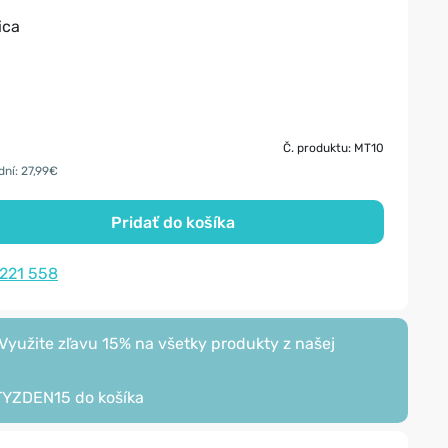
ica
Č. produktu: MT10
dní: 27,99€
Pridať do košíka
 221 558
yužite zľavu 15% na všetky produkty z našej
TYZDEN15
do košíka