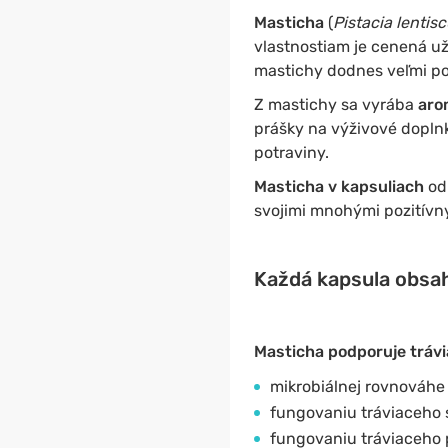
Masticha
(
Pistacia lentis
vlastnostiam je cenená u
mastichy dodnes veľmi po
Z mastichy sa vyrába
aro
prášky na výživové dopln
potraviny.
Masticha v kapsuliach
od
svojimi mnohými pozitívn
Každá kapsula obsa
Masticha podporuje tráv
mikrobiálnej rovnováhe
fungovaniu tráviaceho
fungovaniu tráviaceho 