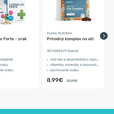
a
Purely Nutrition
B
x Forte - zrak
Prírodný komplex na oči
L
30 mäkkých kapsúl
1
 doplnok
rybí olej a aksamietnica vzpriamená
zraku
vitamíny, minerály a resveratrol
ie zraku
zachovanie zraku
€
8,99€
10,99€