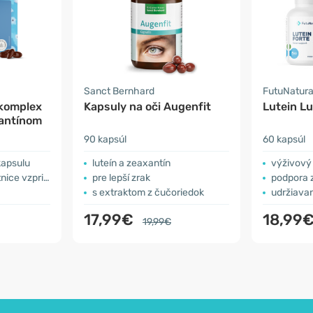
Sanct Bernhard
FutuNatur
 komplex
Kapsuly na oči Augenfit
Lutein Lu
xantínom
90 kapsúl
60 kapsúl
kapsulu
luteín a zeaxantín
​výživový
 vzpriamenej
pre lepší zrak
podpora 
s extraktom z čučoriedok
udržiavan
17,99€
18,99
19,99€