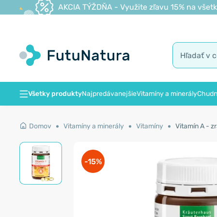
AKCIA TÝŽDŇA - Využite zľavu 15% na všetk
Všetky produkty
Najpredávanejšie
Vitamíny a minerály
Chudn
Domov
Vitamíny a minerály
Vitamíny
Vitamín A - zr
-15%