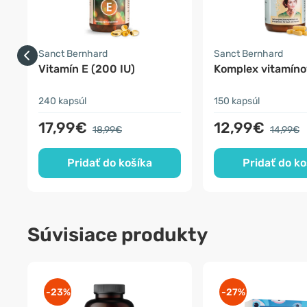
Sanct Bernhard
Sanct Bernhard
Vitamín E (200 IU)
Komplex vitamíno
240 kapsúl
150 kapsúl
17,99€
12,99€
18,99€
14,99€
Pridať do košíka
Pridať do ko
Súvisiace produkty
-23%
-27%