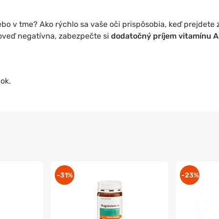
lebo v tme? Ako rýchlo sa vaše oči prispôsobia, keď prejdete
poveď negatívna, zabezpečte si
dodatočný príjem vitamínu A
ok.
-31%
-23%