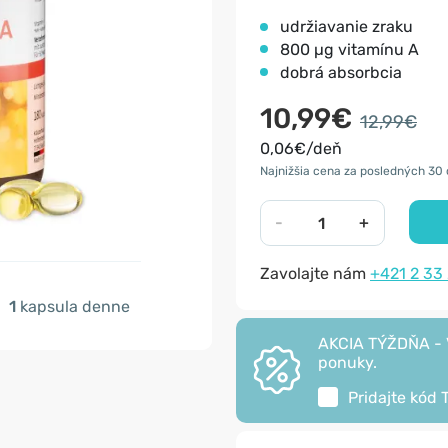
udržiavanie zraku
800 µg vitamínu A
dobrá absorbcia
10,99€
12,99€
0,06€/deň
Najnižšia cena za posledných 30 
-
+
Zavolajte nám
+421 2 33
1
kapsula denne
AKCIA TÝŽDŇA - V
ponuky.
Pridajte kód