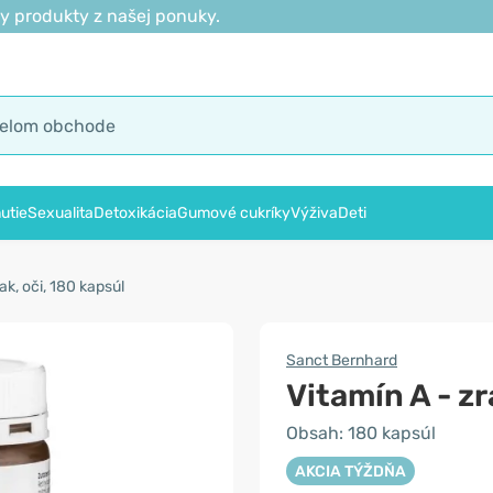
y produkty z našej ponuky.
utie
Sexualita
Detoxikácia
Gumové cukríky
Výživa
Deti
ak, oči, 180 kapsúl
Sanct Bernhard
Vitamín A - zr
Obsah: 180 kapsúl
AKCIA TÝŽDŇA