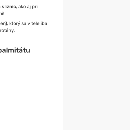
 slizníc,
ako aj pri
i!
n), ktorý sa v tele iba
rotény.
palmitátu