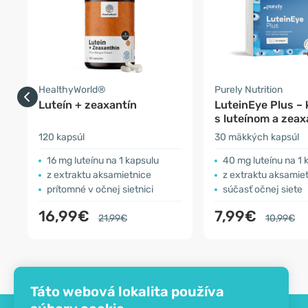
HealthyWorld®
Purely Nutrition
Luteín + zeaxantín
LuteinEye Plus –
s luteínom a zea
120 kapsúl
30 mäkkých kapsúl
16 mg luteínu na 1 kapsulu
40 mg luteínu na 1 
z extraktu aksamietnice
z extraktu aksamietnice
prítomné v očnej sietnici
súčasť očnej siete
16,99€
7,99€
21,99€
10,99€
Táto webová lokalita používa