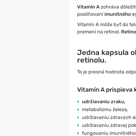
Vitamín A
zohráva dôležit
posilňovaní
imunitného s
Vitamín A môže byť do tel
premení na retinol.
Retin
Jedna kapsula o
retinolu.
To je presná hodnota odp
Vitamín A prispieva k
udržiavaniu zraku,
metabolizmu železa,
udržiavaniu zdravých
s
udržiavaniu zdravej po
fungovaniu imunitného