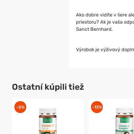
Ako dobre vidíte v šere a
priestoru? Ak je vaša od
Sanct Bernhard.
Výrobok je výživový dopln
Ostatní kúpili tiež
-5%
-13%