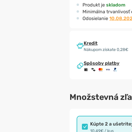
Produkt je
skladom
Minimálna trvanlivosť
Odosielanie
10.08.20
Kredit
Nákupom získate 0,28€
Spôsoby platby
Množstevná zľ
Kúpte 2 a ušetrite
10,49€ / kus