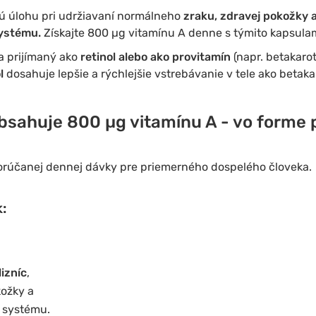
ú úlohu pri udržiavaní normálneho
zraku, zdravej pokožky a
ystému.
Získajte 800 µg vitamínu A denne s týmito kapsulam
a prijímaný ako
retinol alebo ako provitamín
(napr. betakaroté
ol
dosahuje lepšie a rýchlejšie vstrebávanie v tele ako betaka
bsahuje 800 µg vitamínu A - vo forme 
orúčanej dennej dávky pre priemerného dospelého človeka.
:
lizníc
,
kožky a
 systému.