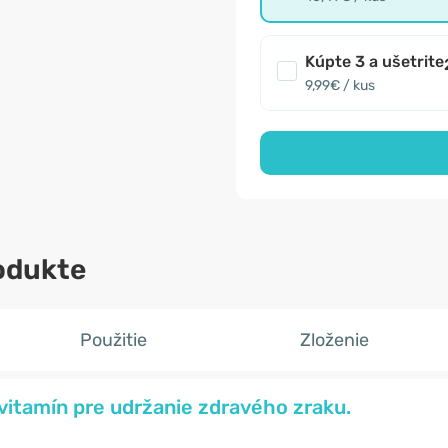
Kúpte 3 a ušetrite
9,99€ / kus
odukte
Použitie
Zloženie
 vitamín pre udržanie zdravého zraku.