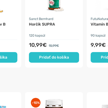
Sanct Bernhard
FutuNatur
v B
Horčík SUPRA
Vitamín 
120 kapsúl
90 kapsúl
10,99€
9,99€
15,99€
šíka
Pridať do košíka
Pri
-10%