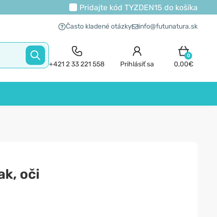
Pridajte kód
TYZDEN15
do košíka
Často kladené otázky
info@futunatura.sk
0
+421 2 33 221 558
Prihlásiť sa
0,00€
ak, oči