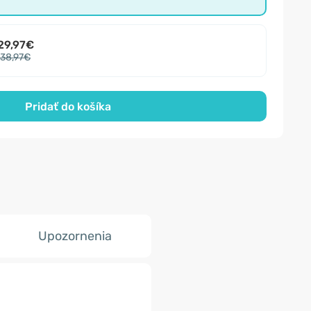
29,97€
38,97€
Pridať do košíka
Upozornenia