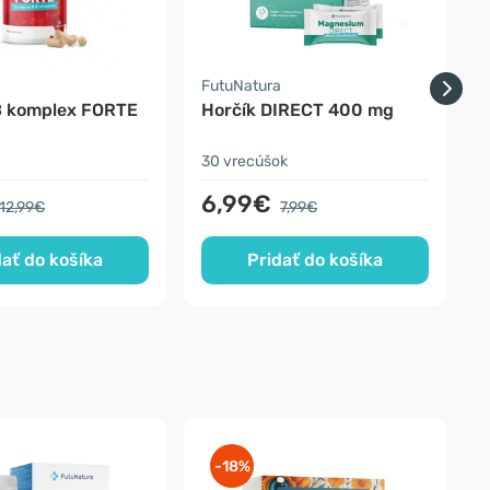
a
FutuNatura
S
B komplex FORTE
Horčík DIRECT 400 mg
V
30 vrecúšok
1
6,99€
12,99€
7,99€
dať do košíka
Pridať do košíka
-18%