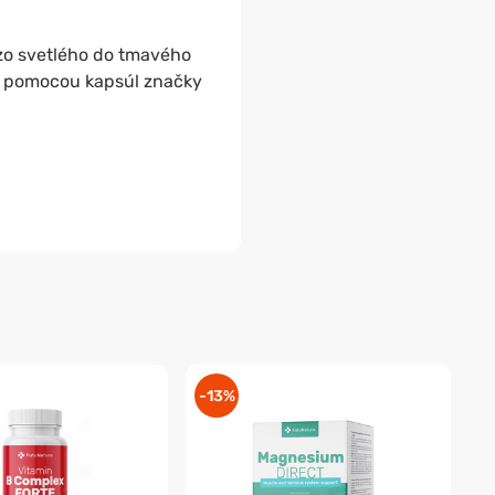
 zo svetlého do tmavého
pomocou kapsúl značky
-13%
-