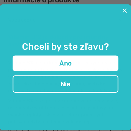
Informácie o produkte
Všeobecné
Vitamín B12 je dôležitý pre imunitný
systém.
Chceli by ste zľavu?
Áno
Vitamín B12
alebo
kobalamín
je kľúčovým prvkom
pre mnohé funkcie v ľudskom tele. To, aký je dôležitý,
si väčšinou uvedomíme až vtedy, keď nám chýba.
Nie
Naše
telo si ho nevie vyrobiť samo, preto ho
musíme telu dodávať
– stravou alebo doplnkami.
Vitamín B12
sa v potrave nachádza najmä v mäse,
mliečnych výrobkoch a vajciach, no je
citlivý na
vysoké teploty
, takže v tepelne upravených
potravinách ho nájdeme oveľa menej.