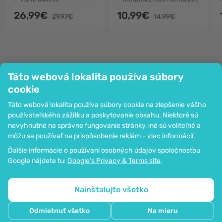
26,99€
10,99€
29,97€
14,99€
Táto webová lokalita používa súbory
Spoločnosť
cookie
Informácie
Táto webová lokalita používa súbory cookie na zlepšenie vášho
Pripoj sa k nám
používateľského zážitku a poskytovanie obsahu. Niektoré sú
Pomoc a objednávky
nevyhnutné na správne fungovanie stránky, iné sú voliteľné a
môžu sa používať na prispôsobenie reklám -
viac informácií
.
Ďalšie informácie o používaní osobných údajov spoločnosťou
Možnosť platby kartou. Zaručená ochrana osobných údajov
Google nájdete tu:
Google’s Privacy & Terms site
.
prostredníctvom šifrovania SSL.
Copyright © 2012 - 2026   |   Be Healthy Group d.o.o.
Mapa stránok
Používanie cookies
Nastavenia cookies
Nainštalujte všetko
Odmietnuť všetko
Na mieru