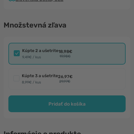
Množstevná zľava
Kúpte 2 a ušetrite
18,98€
19,98€
9,49€ / kus
Kúpte 3 a ušetrite
26,97€
29,97€
8,99€ / kus
Pridať do košíka