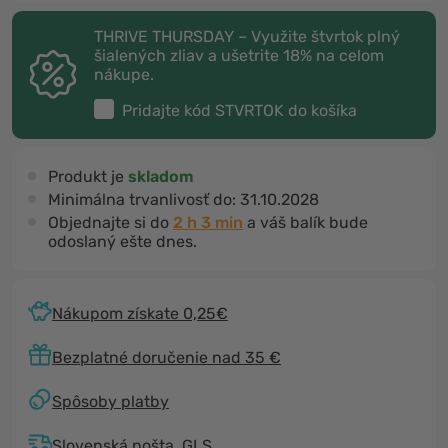
THRIVE THURSDAY – Využite štvrtok plný
šialených zliav a ušetrite 18% na celom
nákupe.
Pridajte kód
STVRTOK
do košíka
Produkt je
skladom
Minimálna trvanlivosť do:
31.10.2028
Objednajte si do
2 h 3 min
a váš balík bude
odoslaný ešte dnes.
Nákupom získate 0,25€
Bezplatné doručenie nad 35 €
Spôsoby platby
Slovenská pošta, GLS