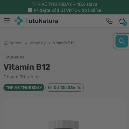
THRIVE THURSDAY – 18% zľava
Pridajte kód
STVRTOK
do košíka
0
Domov
Vitamíny
Vitamín B12
FutuNatura
Vitamín B12
Obsah: 90 tabliet
THRIVE THURSDAY
0d 13h 33m 1s