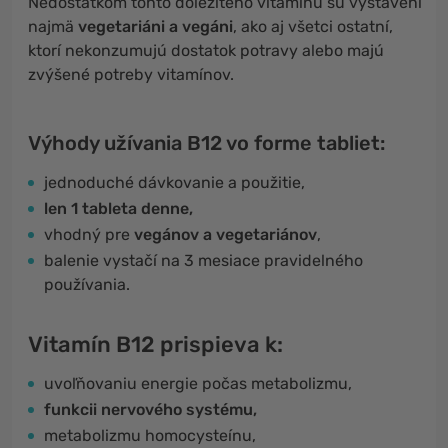
Nedostatkom tohto dôležitého vitamínu sú vystavení
najmä
vegetariáni a vegáni
, ako aj všetci ostatní,
ktorí nekonzumujú dostatok potravy alebo majú
zvýšené potreby vitamínov.
Výhody užívania B12 vo forme tabliet:
jednoduché dávkovanie a použitie,
len 1 tableta denne,
vhodný pre
vegánov a vegetariánov
,
balenie vystačí na 3 mesiace pravidelného
používania.
Vitamín B12 prispieva k:
uvoľňovaniu energie počas metabolizmu,
funkcii nervového systému,
metabolizmu homocysteínu,