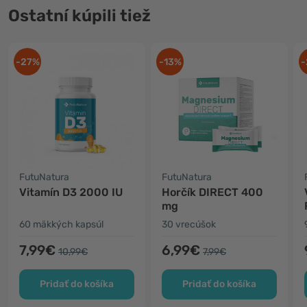
Ostatní kúpili tiež
-27%
-13%
-
FutuNatura
FutuNatura
Vitamín D3 2000 IU
Horčík DIRECT 400
mg
60 mäkkých kapsúl
30 vrecúšok
7,99€
6,99€
10,99€
7,99€
Pridať do košíka
Pridať do košíka