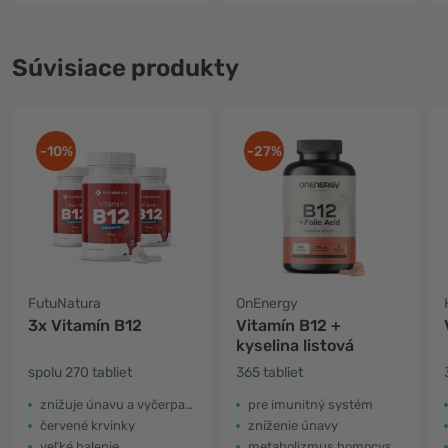
Súvisiace produkty
-10%
-27%
FutuNatura
OnEnergy
3x Vitamín B12
Vitamín B12 +
kyselina listová
spolu 270 tabliet
365 tabliet
znižuje únavu a vyčerpanie
pre imunitný systém
červené krvinky
zníženie únavy
veľké balenie
metabolizmus homocysteínu