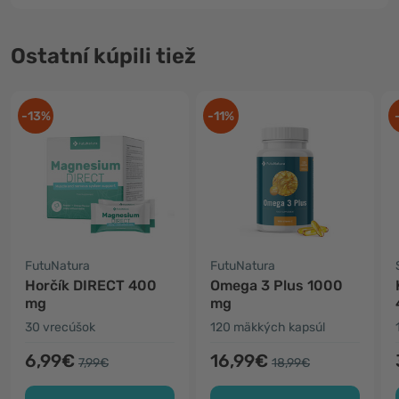
Ostatní kúpili tiež
-13%
-11%
FutuNatura
FutuNatura
Horčík DIRECT 400
Omega 3 Plus 1000
mg
mg
30 vrecúšok
120 mäkkých kapsúl
6,99€
16,99€
7,99€
18,99€