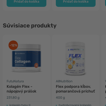
Pridať do košíka
Pridať do košíka
Súvisiace produkty
-12%
FutuNatura
AllNutrition
Kolagén Flex -
Flex podpora kĺbov,
nápojový prášok
pomarančová príchuť
231,80 g
400 g
kolagén typu II
hydrolyzovaný kolagén