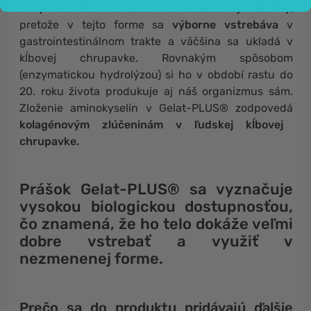
enzymatického rozkladu farmaceutickej želatíny,
pretože v tejto forme sa
výborne vstrebáva
v
gastrointestinálnom trakte a väčšina sa ukladá v
kĺbovej chrupavke. Rovnakým spôsobom
(enzymatickou hydrolýzou) si ho v období rastu do
20. roku života produkuje aj náš organizmus sám.
Zloženie aminokyselín v Gelat-PLUS® zodpovedá
kolagénovým zlúčeninám v ľudskej kĺbovej
chrupavke.
Prášok Gelat-PLUS® sa vyznačuje
vysokou biologickou dostupnosťou
,
čo znamená, že ho telo dokáže
veľmi
dobre vstrebať a využiť v
nezmenenej forme.
Prečo sa do produktu pridávajú ďalšie