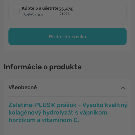
Kúpte 3 a ušetrite
55,47€
71,97€
18,49€ / kus
Pridať do košíka
Informácie o produkte
Všeobecné
Želatína-PLUS® prášok - Vysoko kvalitný
kolagénový hydrolyzát s vápnikom,
horčíkom a vitamínom C.