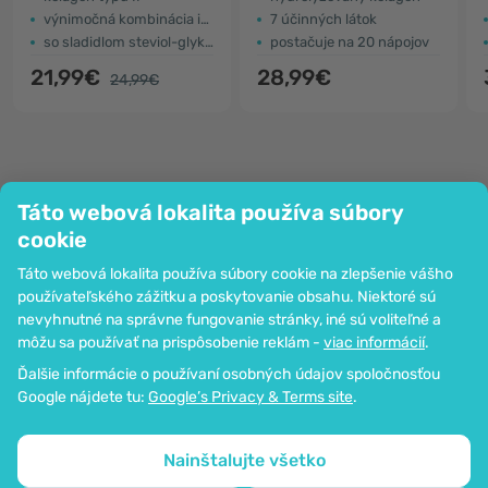
výnimočná kombinácia ingrediencií
7 účinných látok
so sladidlom steviol-glykozidy
postačuje na 20 nápojov
21,99€
28,99€
24,99€
Táto webová lokalita používa súbory
Spoločnosť
cookie
Informácie
Táto webová lokalita používa súbory cookie na zlepšenie vášho
Pripoj sa k nám
používateľského zážitku a poskytovanie obsahu. Niektoré sú
Pomoc a objednávky
nevyhnutné na správne fungovanie stránky, iné sú voliteľné a
môžu sa používať na prispôsobenie reklám -
viac informácií
.
Ďalšie informácie o používaní osobných údajov spoločnosťou
Možnosť platby kartou. Zaručená ochrana osobných údajov
Google nájdete tu:
Google’s Privacy & Terms site
.
prostredníctvom šifrovania SSL.
Copyright © 2012 - 2026   |   Be Healthy Group d.o.o.
Mapa stránok
Používanie cookies
Nastavenia cookies
Nainštalujte všetko