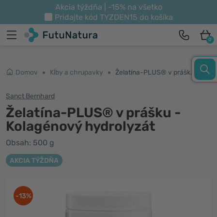
Akcia týždňa | -15% na všetko
Pridajte kód
TYZDEN15
do košíka
0
Domov
Kĺby a chrupavky
Želatína-PLUS® v prášku - Kolagénový hydrolyzát
Sanct Bernhard
Želatína-PLUS® v prášku -
Kolagénový hydrolyzát
Obsah: 500 g
AKCIA TÝŽDŇA
-13%