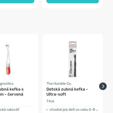
gnostics
The Humble Co.
T
ubná kefka s
Detská zubná kefka -
m - červená
Ultra-soft
1 kus
1
cká rukoväť
vhodné pre deti vo veku 2–8 rokov