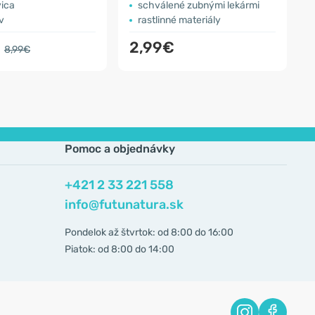
vica
schválené zubnými lekármi
v
rastlinné materiály
2,99€
8,99€
Pomoc a objednávky
+421 2 33 221 558
info@futunatura.sk
Pondelok až štvrtok: od 8:00 do 16:00
Piatok: od 8:00 do 14:00