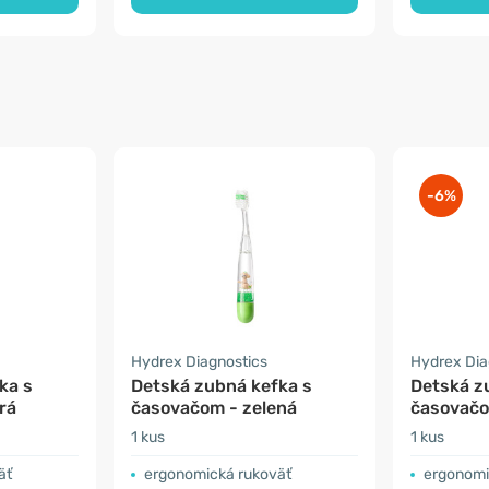
-6%
Hydrex Diagnostics
Hydrex Dia
ka s
Detská zubná kefka s
Detská z
rá
časovačom - zelená
časovačo
1 kus
1 kus
äť
ergonomická rukoväť
ergonomi