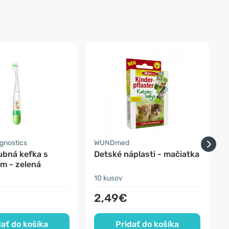
-
gnostics
WUNDmed
ubná kefka s
Detské náplasti - mačiatka
m - zelená
6
10 kusov
1
2,49€
dať do košíka
Pridať do košíka