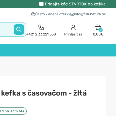
Pridajte kód
STVRTOK
do košíka
Často kladené otázky
info@futunatura.sk
0
+421 2 33 221 558
Prihlásiť sa
0,00€
kefka s časovačom - žltá
d 23h 33m 14s