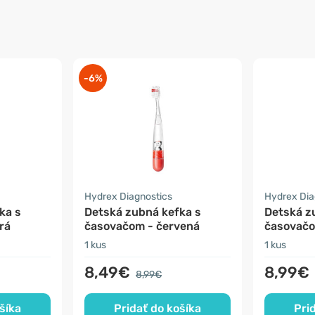
-6%
Hydrex Diagnostics
Hydrex Dia
ka s
Detská zubná kefka s
Detská z
rá
časovačom - červená
časovačo
1 kus
1 kus
8,49€
8,99€
8,99€
šíka
Pridať do košíka
Pri