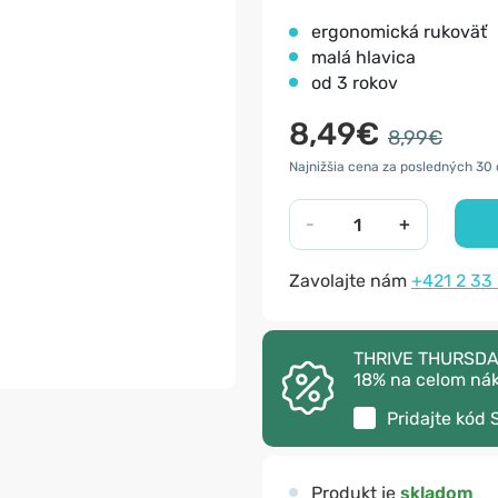
ergonomická rukoväť
malá hlavica
od 3 rokov
8,49€
8,99€
Najnižšia cena za posledných 30 
-
+
Zavolajte nám
+421 2 33
THRIVE THURSDAY –
18% na celom ná
Pridajte kód
Produkt je
skladom