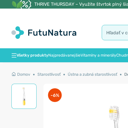
THRIVE THURSDAY – Využite štvrtok plný šia
Všetky produkty
Najpredávanejšie
Vitamíny a minerály
Chudn
Domov
Starostlivosť
Ústna a zubná starostlivosť
De
-6%