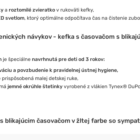
ky
a
roztomilé zvieratko
v rukoväti kefky,
ED svetlom
, ktorý optimálne odpočítava čas na čistenie zubo
ienických návykov - kefka s časovačom s blikaj
m
je špeciálne
navrhnutá pre deti od 3 rokov:
váciu a povzbudenie k pravidelnej ústnej hygiene,
 prispôsobená malej detskej ruke,
 má
jemné okrúhle štetinky
vyrobené z vlákien Tynex® DuPo
s blikajúcim časovačom v žltej farbe so sympa