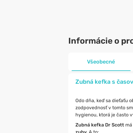
Informácie o pr
Všeobecné
Zubná kefka s časov
Odo dňa, keď sa dieťaťu ob
zodpovednosť v tomto sme
hygienou, ktorá je často 
Zubná kefka Dr Scott
má 
zuby.
A to: