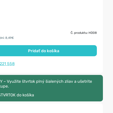
Č. produktu: HD08
dní: 8,49€
Pridať do košíka
 221 558
 Využite štvrtok plný šialených zliav a ušetrite
kupe.
STVRTOK
do košíka