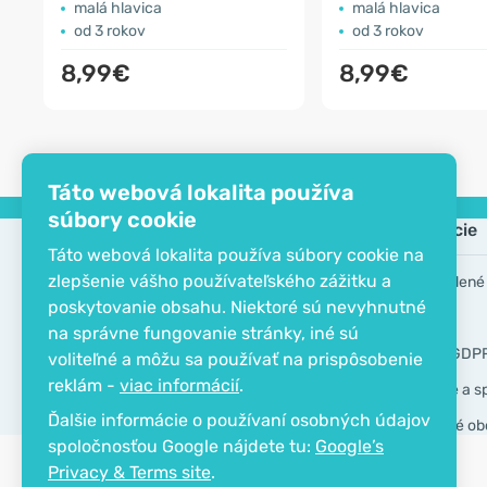
malá hlavica
malá hlavica
od 3 rokov
od 3 rokov
8,99€
8,99€
Táto webová lokalita používa
súbory cookie
Spoločnosť
Informácie
Táto webová lokalita používa súbory cookie na
zlepšenie vášho používateľského zážitku a
EKO certifikát
Často kladené
poskytovanie obsahu. Niektoré sú nevyhnutné
Kontakt
Značky
na správne fungovanie stránky, iné sú
O spoločnosti
Nástroje GDP
voliteľné a môžu sa používať na prispôsobenie
reklám -
viac informácií
.
Doručenie a s
Ďalšie informácie o používaní osobných údajov
Všeobecné ob
spoločnosťou Google nájdete tu:
Google’s
Privacy & Terms site
.