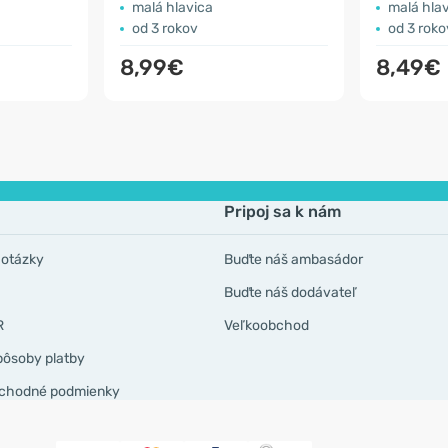
malá hlavica
malá hla
od 3 rokov
od 3 roko
8,99€
8,49€
Pripoj sa k nám
 otázky
Buďte náš ambasádor
Buďte náš dodávateľ
R
Veľkoobchod
pôsoby platby
chodné podmienky