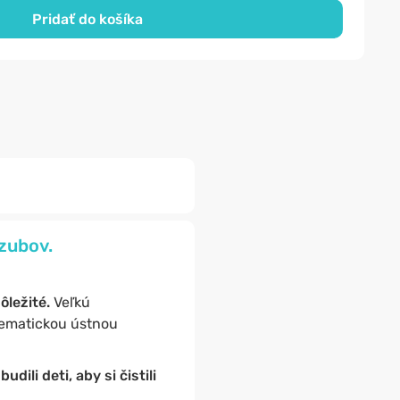
Pridať do košíka
zubov.
ôležité.
Veľkú
tematickou ústnou
dili deti, aby si čistili