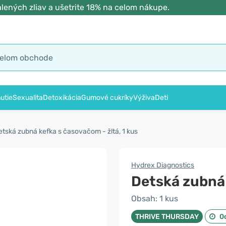
lených zliav a ušetrite 18% na celom nákupe.
utie
Sexualita
Detoxikácia
Gumové cukríky
Výživa
Deti
tská zubná kefka s časovačom - žltá, 1 kus
Hydrex Diagnostics
Detská zubná 
Obsah: 1 kus
THRIVE THURSDAY
0