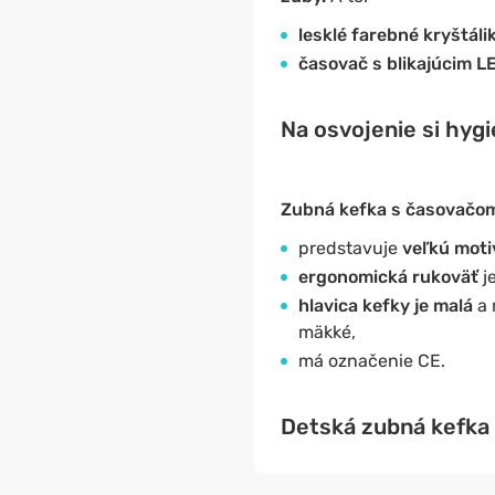
lesklé farebné kryštáli
časovač s blikajúcim L
Na osvojenie si hyg
Zubná kefka s časovačo
predstavuje
veľkú moti
ergonomická rukoväť
je
hlavica kefky je malá
a
mäkké,
má označenie CE.
Detská zubná kefka 