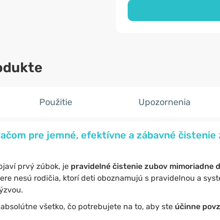
odukte
Použitie
Upozornenia
ačom pre jemné, efektívne a zábavné čistenie 
javí prvý zúbok, je
pravidelné čistenie zubov mimoriadne d
re nesú rodičia, ktorí deti oboznamujú s pravidelnou a sys
výzvou.
absolútne všetko, čo potrebujete na to, aby ste
účinne povzbu