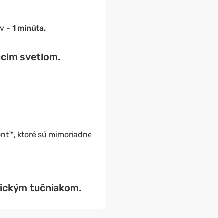
v -
1 minúta.
úcim svetlom.
nt™, ktoré sú mimoriadne
tickým tučniakom.