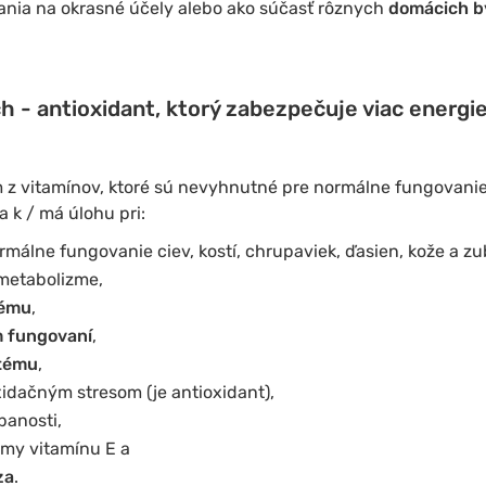
ania na okrasné účely alebo ako súčasť rôznych
domácich b
h - antioxidant, ktorý zabezpečuje viac energie
m z vitamínov, ktoré sú nevyhnutné pre normálne fungovani
 k / má úlohu pri:
rmálne fungovanie ciev, kostí, chrupaviek, ďasien, kože a zu
 metabolizme,
tému
,
 fungovaní
,
tému
,
idačným stresom (je antioxidant),
panosti,
my vitamínu E a
za
.