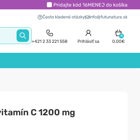
Pridajte kód
16MENEJ
do košíka
Často kladené otázky
info@futunatura.sk
0
+421 2 33 221 558
Prihlásiť sa
0,00€
vitamín C 1200 mg