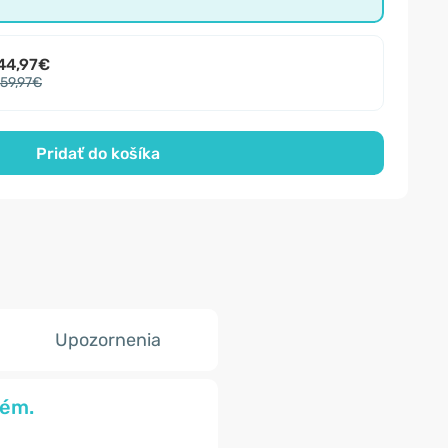
44,97€
59,97€
Pridať do košíka
Upozornenia
tém.