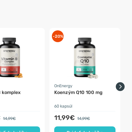
-20%
-
OnEnergy
O
B komplex
Koenzým Q10 100 mg
K
60 kapsúl
1
€
11,99€
14,99€
14,99€