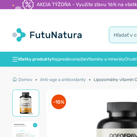
AKCIA TÝŽDŇA - Využite zľavu 16% na všetk
Všetky produkty
Najpredávanejšie
Vitamíny a minerály
Chudn
Domov
Anti-age a antioxidanty
Lipozomálny vitamín C
-15%