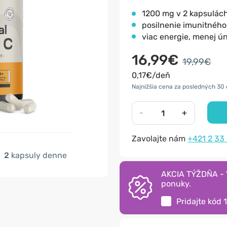
1200 mg v 2 kapsulác
posilnenie imunitnéh
viac energie, menej ú
16,99€
19,99€
0,17€/deň
Najnižšia cena za posledných 30 
-
+
Zavolajte nám
+421 2 33
2
kapsuly denne
AKCIA TÝŽDŇA - V
ponuky.
Pridajte kód