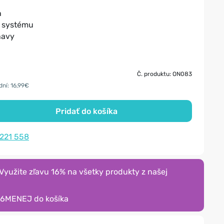
h
o systému
navy
Č. produktu: ON083
dní: 16,99€
Pridať do košíka
 221 558
yužite zľavu 16% na všetky produkty z našej
16MENEJ
do košíka