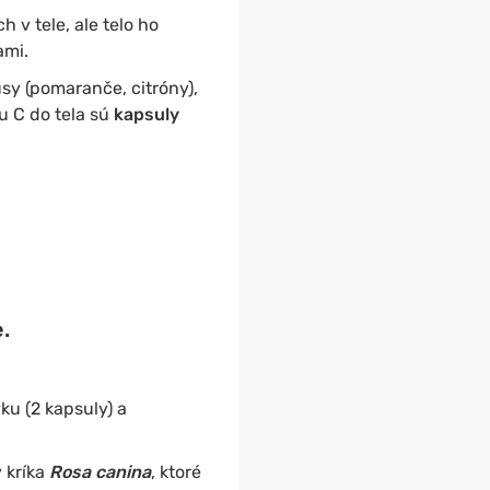
 v tele, ale telo ho
ami.
sy (pomaranče, citróny),
u C do tela sú
kapsuly
.
ku (2 kapsuly) a
 kríka
Rosa canina
, ktoré