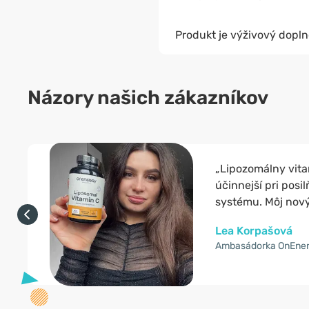
Produkt je výživový dopln
Názory našich zákazníkov
„Lipozomálny vita
účinnejší pri posi
systému. Môj nový 
Lea Korpašová
Ambasádorka OnEne