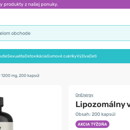
y produkty z našej ponuky.
utie
Sexualita
Detoxikácia
Gumové cukríky
Výživa
Deti
 1200 mg, 200 kapsúl
OnEnergy
Lipozomálny 
Obsah: 200 kapsúl
AKCIA TÝŽDŇA