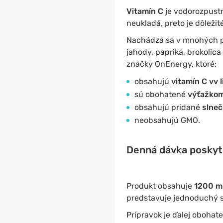
Vitamín C
je vodorozpustný
neukladá, preto je dôleži
Nachádza sa v mnohých pot
jahody, paprika, brokolic
značky OnEnergy, ktoré:
obsahujú
vitamín C vv 
sú obohatené
výťažkom
obsahujú pridané
slneč
neobsahujú GMO.
Denná dávka poskytu
Produkt obsahuje
1200 m
predstavuje jednoduchý sp
Prípravok je ďalej obohat