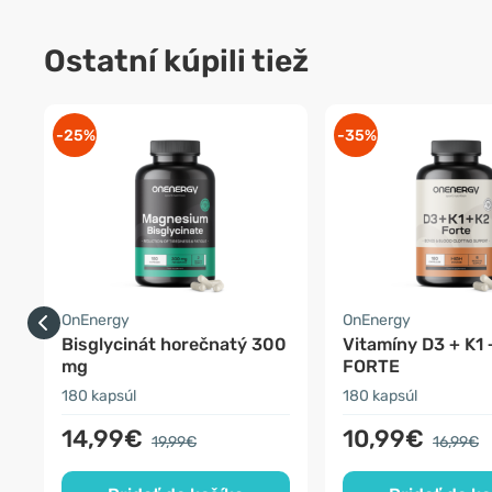
Ostatní kúpili tiež
-25%
-35%
OnEnergy
OnEnergy
Bisglycinát horečnatý 300
Vitamíny D3 + K1 
mg
FORTE
180 kapsúl
180 kapsúl
14,99€
10,99€
19,99€
16,99€