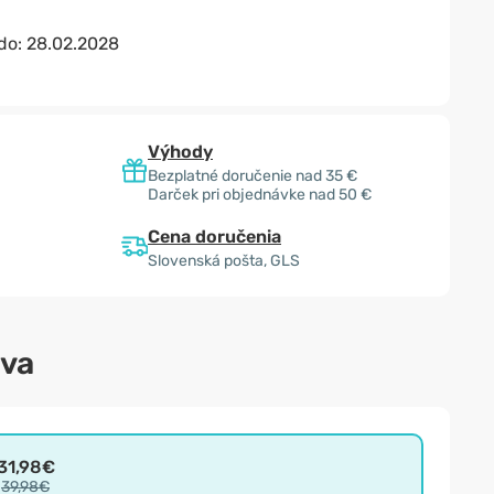
 do:
28.02.2028
Výhody
Bezplatné doručenie nad 35 €
Darček pri objednávke nad 50 €
Cena doručenia
Slovenská pošta, GLS
ava
31,98€
39,98€