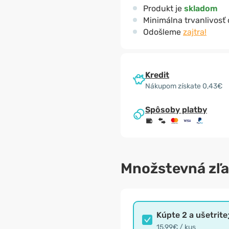
Produkt je
skladom
Minimálna trvanlivosť
Odošleme
zajtra!
Kredit
Nákupom získate 0,43€
Spôsoby platby
Množstevná zľ
Kúpte 2 a ušetrite
15,99€ / kus