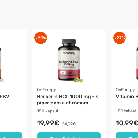
-20%
-27%
OnEnergy
OnEnergy
+ K2
Berberín HCL 1000 mg - s
Vitamín 
piperínom a chrómom
180 kapsúl
180 tabliet
19,99€
10,99
24,99€