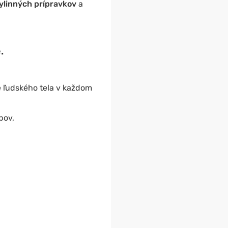
ylinných prípravkov
a
.
e ľudského tela v každom
bov,