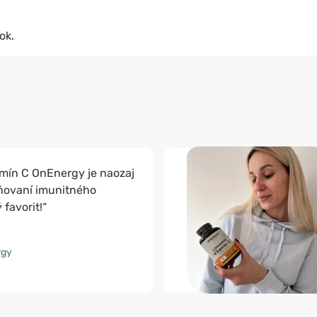
ok.
mín C OnEnergy je naozaj
lňovaní imunitného
favorit!“
rgy