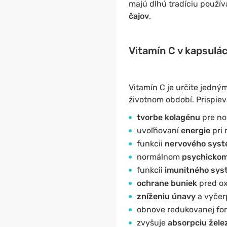
majú dlhú tradíciu použív
čajov
.
Vitamín C v kapsulác
Vitamín C je určite jedný
životnom období. Prispieva
tvorbe kolagénu
pre no
uvoľňovaní
energie
pri
funkcii
nervového sys
normálnom
psychickom
funkcii
imunitného sys
ochrane buniek
pred ox
zníženiu únavy
a vyčer
obnove redukovanej for
zvyšuje
absorpciu žele