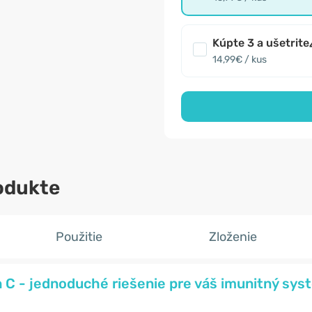
Kúpte 3 a ušetrite
14,99€ / kus
odukte
Použitie
Zloženie
 C - jednoduché riešenie pre váš imunitný sys