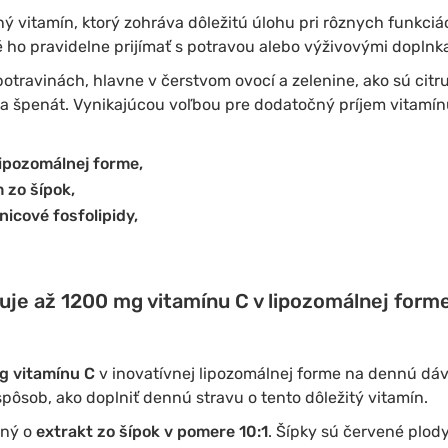
 vitamín, ktorý zohráva dôležitú úlohu pri rôznych funkciách
té ho pravidelne prijímať s potravou alebo výživovými doplnk
ravinách, hlavne v čerstvom ovocí a zelenine, ako sú citru
a a špenát. Vynikajúcou voľbou pre dodatočný príjem vitamín
lipozomálnej forme,
 zo šípok,
nicové fosfolipidy,
je až 1200 mg vitamínu C v lipozomálnej forme
g vitamínu C
v inovatívnej lipozomálnej forme na dennú dáv
ôsob, ako doplniť dennú stravu o tento dôležitý vitamín.
ený o
extrakt zo šípok v pomere 10:1
. Šípky sú červené plody