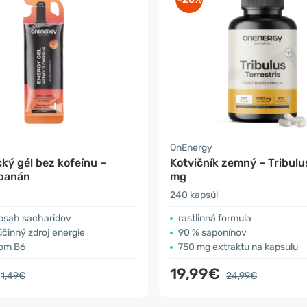
OnEnergy
ký gél bez kofeínu –
Kotvičník zemný – Tribul
 banán
mg
240 kapsúl
bsah sacharidov
rastlinná formula
účinný zdroj energie
90 % saponínov
nom B6
750 mg extraktu na kapsulu
19,99€
1,49€
24,99€