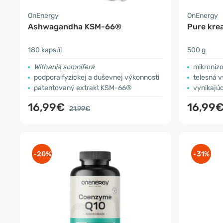
OnEnergy
OnEnergy
Ashwagandha KSM-66®
Pure kre
180 kapsúl
500 g
Withania somnifera
mikroniz
podpora fyzickej a duševnej výkonnosti
telesná 
patentovaný extrakt KSM-66®
vynikajú
16,99€
16,99
21,99€
-20%
-31%