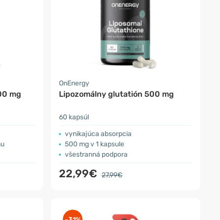
OnEnergy
200 mg
Lipozomálny glutatión 500 mg
60 kapsúl
vynikajúca absorpcia
mu
500 mg v 1 kapsule
všestranná podpora
22,99€
27,99€
-31%