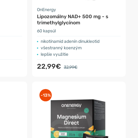
OnEnergy
Lipozomálny NAD+ 500 mg - s
trimethylglycínom
60 kapsúl
nikotínamid adenín dinukleotid
všestranný koenzým
lepšie využitie
22,99€
32,99€
-13%