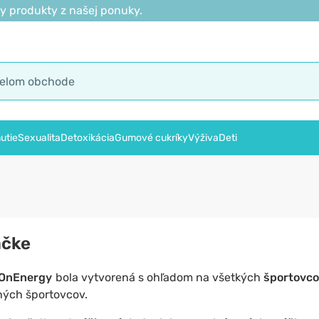
y produkty z našej ponuky.
utie
Sexualita
Detoxikácia
Gumové cukríky
Výživa
Deti
ačke
OnEnergy
bola vytvorená s ohľadom na všetkých
športovcov
ných športovcov.