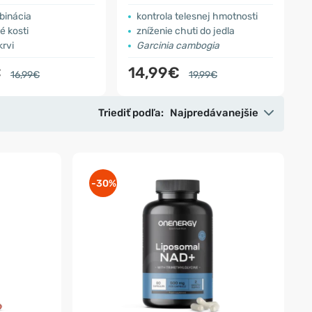
binácia
kontrola telesnej hmotnosti
é kosti
zníženie chuti do jedla
krvi
Garcinia cambogia
€
14,99€
16,99€
19,99€
Triediť podľa:
Najpredávanejšie
-30%