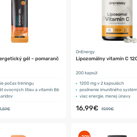
OnEnergy
ergetický gél – pomaranč
Lipozomálny vitamín C 1
200 kapsúl
ie počas tréningu
1200 mg v 2 kapsulách
t ovocných štiav a vitamín B6
posilnenie imunitného systé
haridov
viac energie, menej únavy
16,99€
1,59€
19,99€
-20%