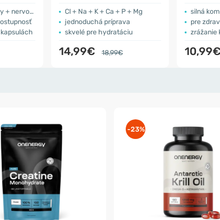
rvový systém
Cl + Na + K + Ca + P + Mg
silná kom
dostupnosť
jednoduchá príprava
pre zdrav
 kapsulách
skvelé pre hydratáciu
zrážanie 
14,99€
10,99
18,99€
-23%