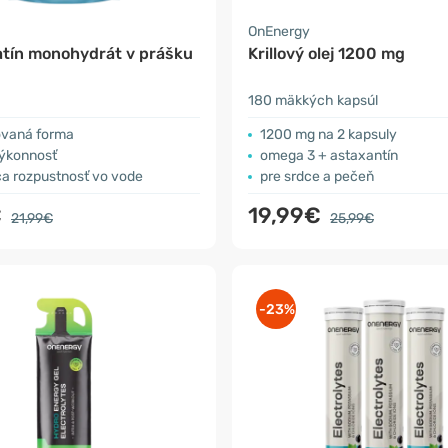
OnEnergy
atín monohydrát v prášku
Krillový olej 1200 mg
180 mäkkých kapsúl
ovaná forma
1200 mg na 2 kapsuly
výkonnosť
omega 3 + astaxantín
ca rozpustnosť vo vode
pre srdce a pečeň
€
19,99€
21,99€
25,99€
-23%