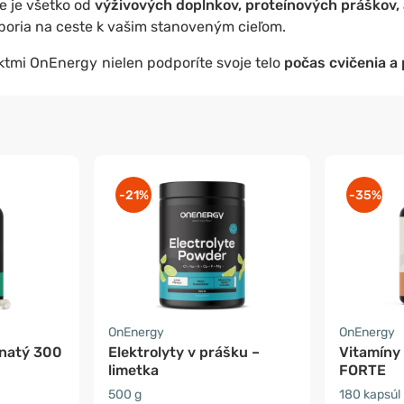
e je všetko od
výživových doplnkov, proteínových práškov,
poria na ceste k vašim stanoveným cieľom.
ktmi OnEnergy
nielen podporíte svoje telo
počas cvičenia a
-21%
-35%
OnEnergy
OnEnergy
čnatý 300
Elektrolyty v prášku –
Vitamíny 
limetka
FORTE
500 g
180 kapsúl