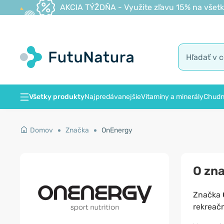
AKCIA TÝŽDŇA - Využite zľavu 15% na všetk
Všetky produkty
Najpredávanejšie
Vitamíny a minerály
Chudn
Domov
Značka
OnEnergy
O zn
Značka
rekreač