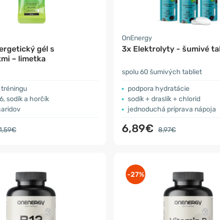
OnEnergy
rgetický gél s
3x Elektrolyty - šumivé ta
tmi – limetka
spolu 60 šumivých tabliet
 tréningu
podpora hydratácie
6, sodík a horčík
sodík + draslík + chlorid
haridov
jednoduchá príprava nápoja
6,89€
1,59€
8,97€
-27%