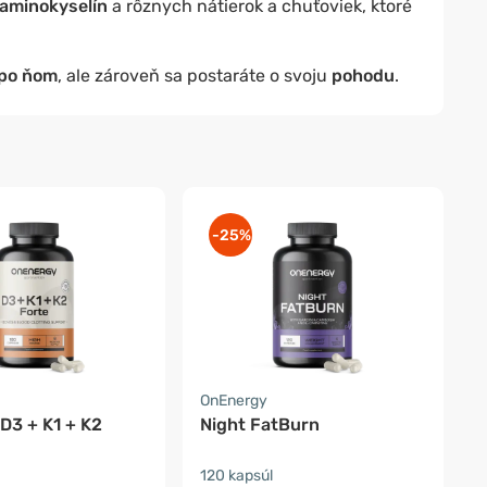
 aminokyselín
a rôznych nátierok a chuťoviek, ktoré
 po ňom
, ale zároveň sa postaráte o svoju
pohodu
.
-25%
OnEnergy
D3 + K1 + K2
Night FatBurn
120 kapsúl