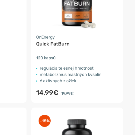
OnEnergy
Quick FatBurn
120 kapsúl
regulácia telesnej hmotnosti
metabolizmus mastných kyselín
6 aktívnych zložiek
14,99€
19,99€
-18%