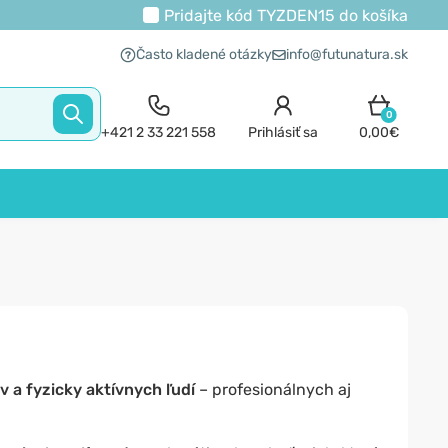
Pridajte kód
TYZDEN15
do košíka
Často kladené otázky
info@futunatura.sk
0
+421 2 33 221 558
Prihlásiť sa
0,00€
 a fyzicky aktívnych ľudí
– profesionálnych aj