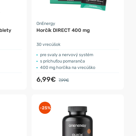
OnEnergy
blety
Horčík DIRECT 400 mg
30 vrecúšok
pre svaly a nervový systém
s príchuťou pomaranča
400 mg horčíka na vrecúško
6,99€
7,99€
-25%