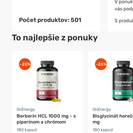
V ponuk
vás pod
Počet produktov: 501
S produ
To najlepšie z ponuky
-20%
-25%
OnEnergy
OnEnergy
Berberín HCL 1000 mg - s
Bisglycinát hore
piperínom a chrómom
mg
180 kapsúl
180 kapsúl