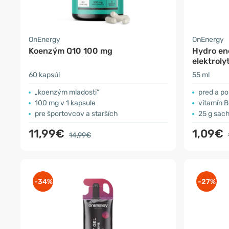
OnEnergy
OnEnergy
Koenzým Q10 100 mg
Hydro ene
elektroly
60 kapsúl
55 ml
„koenzým mladosti“
pred a po
100 mg v 1 kapsule
vitamín B
pre športovcov a starších
25 g sac
11,99€
1,09€
14,99€
-34%
-27%