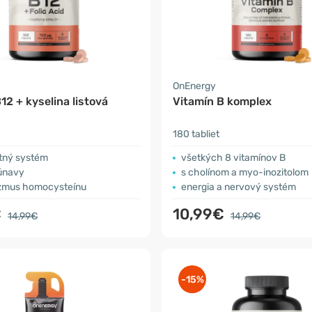
OnEnergy
12 + kyselina listová
Vitamín B komplex
180 tabliet
itný systém
všetkých 8 vitamínov B
 únavy
s cholínom a myo-inozitolom
zmus homocysteínu
energia a nervový systém
€
10,99€
14,99€
14,99€
-15%