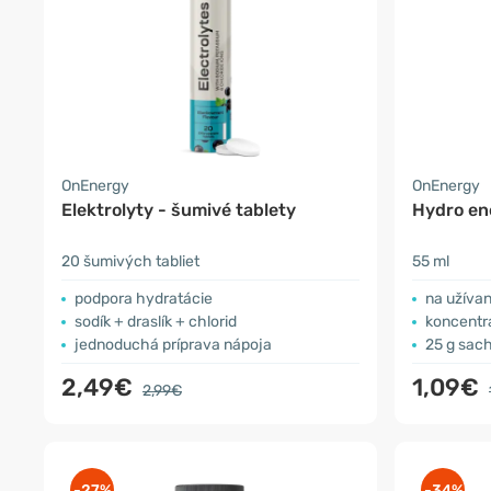
OnEnergy
OnEnergy
Elektrolyty - šumivé tablety
Hydro en
20 šumivých tabliet
55 ml
podpora hydratácie
na užívan
sodík + draslík + chlorid
koncentrá
jednoduchá príprava nápoja
25 g sac
2,49€
1,09€
2,99€
-27%
-34%