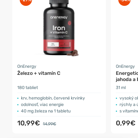
OnEnergy
OnEnergy
Železo + vitamín C
Energetic
jahoda a
180 tabliet
31 ml
krv, hemoglobín, červené krvinky
vysoký o
odolnosť, viac energie
rýchly a 
40 mg železa na 1 tabletu
s vitamí
10,99€
0,99€
14,99€