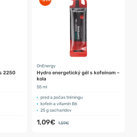
OnEnergy
us 2250
Hydro energetický gél s kofeínom –
kola
55 ml
pred a počas tréningu
kofeín a vitamín B6
25 g sacharidov
1,09€
1,59€