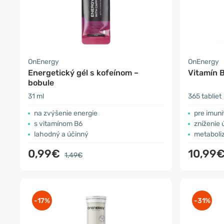
OnEnergy
OnEnergy
Energetický gél s kofeínom –
Vitamín B
bobule
31 ml
365 tabliet
na zvýšenie energie
pre imun
s vitamínom B6
zníženie
lahodný a účinný
metaboli
0,99€
10,99
1,49€
-17%
-31%