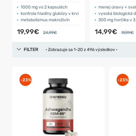
1000 mg vo 2 kapsulách
menej únavy + svaly + ne
kontrola hladiny glukózy v krvi
vysoká biologická 
metabolizmus makroživín
300 mg horčíka v 3
19,99€
14,99€
24,99€
19,99€
FILTER
• Zobrazuje sa 1–20 z 496 výsledkov •
-23%
-23%