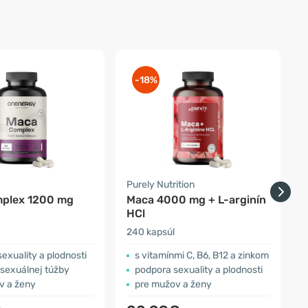
-18%
Purely Nutrition
V
plex 1200 mg
Maca 4000 mg + L-arginín
HCl
240 kapsúl
1
exuality a plodnosti
s vitamínmi C, B6, B12 a zinkom
 sexuálnej túžby
podpora sexuality a plodnosti
v a ženy
pre mužov a ženy