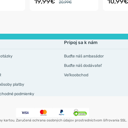
19,99€
10,99
20,99€
Pripoj sa k nám
 otázky
Buďte náš ambasádor
Buďte náš dodávateľ
R
Veľkoobchod
pôsoby platby
chodné podmienky
by kartou. Zaručená ochrana osobných údajov prostredníctvom šifrovania SSL.