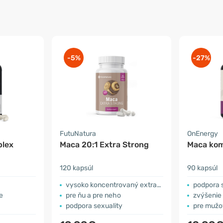
-5%
-27%
FutuNatura
OnEnergy
plex
Maca 20:1 Extra Strong
Maca kom
120 kapsúl
90 kapsúl
vysoko koncentrovaný extrakt
podpora s
e
pre ňu a pre neho
zvýšenie
podpora sexuality
pre mužo