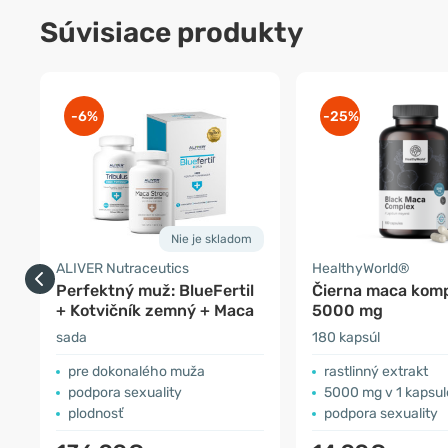
Súvisiace produkty
-6%
-25%
Nie je skladom
ALIVER Nutraceutics
HealthyWorld®
Perfektný muž: BlueFertil
Čierna maca kom
+ Kotvičník zemný + Maca
5000 mg
sada
180 kapsúl
pre dokonalého muža
rastlinný extrakt
podpora sexuality
5000 mg v 1 kapsul
plodnosť
podpora sexuality