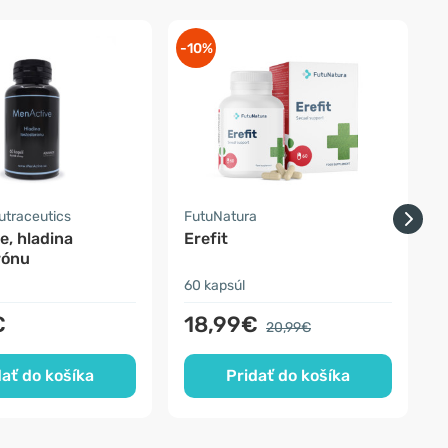
-10%
-
traceutics
FutuNatura
S
e, hladina
Erefit
rónu
60 kapsúl
1
€
18,99€
20,99€
dať do košíka
Pridať do košíka