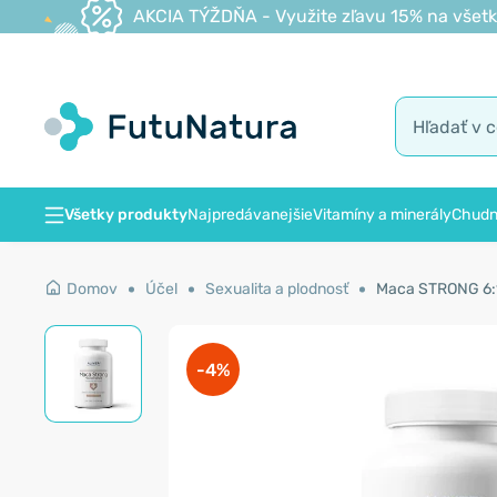
AKCIA TÝŽDŇA - Využite zľavu 15% na všetk
Všetky produkty
Najpredávanejšie
Vitamíny a minerály
Chudn
Domov
Účel
Sexualita a plodnosť
Maca STRONG 6:1
-4%