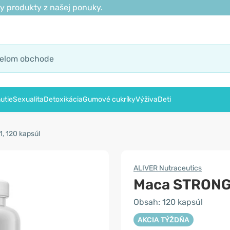
y produkty z našej ponuky.
utie
Sexualita
Detoxikácia
Gumové cukríky
Výživa
Deti
, 120 kapsúl
ALIVER Nutraceutics
Maca STRONG
Obsah: 120 kapsúl
AKCIA TÝŽDŇA