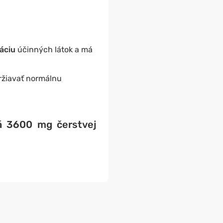
ráciu
účinných látok a má
žiavať normálnu
á 3600 mg čerstvej