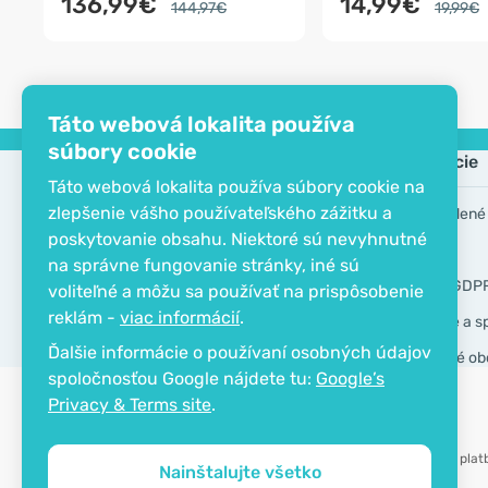
136,99€
14,99€
144,97€
19,99€
Táto webová lokalita používa
súbory cookie
Spoločnosť
Informácie
Táto webová lokalita používa súbory cookie na
zlepšenie vášho používateľského zážitku a
EKO certifikát
Často kladené
poskytovanie obsahu. Niektoré sú nevyhnutné
Kontakt
Značky
na správne fungovanie stránky, iné sú
O spoločnosti
Nástroje GDP
voliteľné a môžu sa používať na prispôsobenie
reklám -
viac informácií
.
Doručenie a s
Ďalšie informácie o používaní osobných údajov
Všeobecné ob
spoločnosťou Google nájdete tu:
Google’s
Privacy & Terms site
.
Možnosť plat
Nainštalujte všetko
Copyright © 2012 - 2026   |   Be Healthy Group d.o.o.