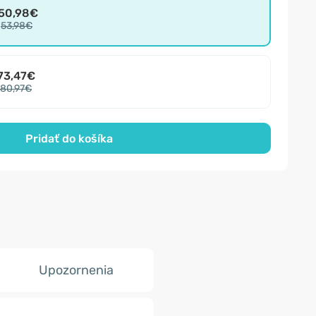
50,98€
53,98€
73,47€
80,97€
Pridať do košíka
Upozornenia