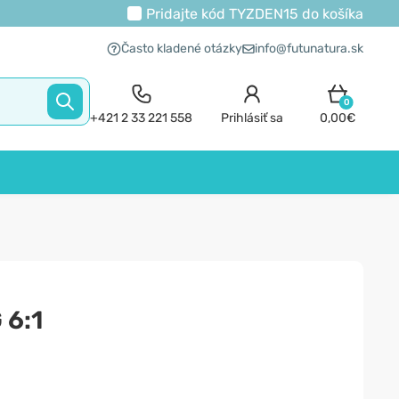
Pridajte kód
TYZDEN15
do košíka
Často kladené otázky
info@futunatura.sk
0
+421 2 33 221 558
Prihlásiť sa
0,00€
 6:1