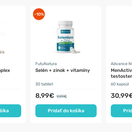
-10%
FutuNatura
Advance Nu
plex
Selén + zinok + vitamíny
MenActiv
testoste
30 tabliet
60 kapsúl
8,99€
30,99
9,99€
šíka
Pridať do košíka
Pri