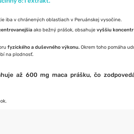
činný 6:1 extrakt.
stie iba v chránených oblastiach v Peruánskej vysočine.
entrovanejšia
ako bežný prášok, obsahuje
vyššiu koncent
oru
fyzického a duševného výkonu.
Okrem toho pomáha udr
bí na plodnosť.
ahuje až 600 mg maca prášku, čo zodpoved
ok.