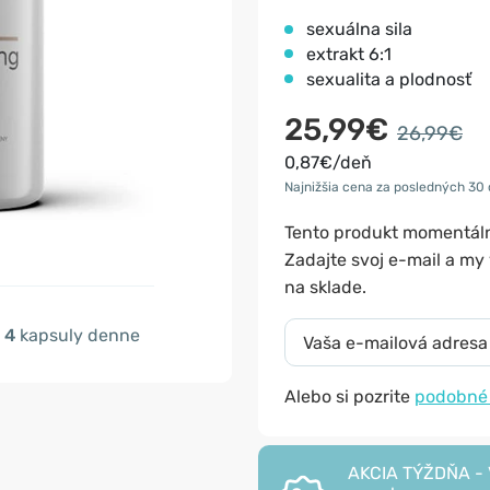
sexuálna sila
extrakt 6:1
sexualita a plodnosť
25,99€
26,99€
0,87€/deň
Najnižšia cena za posledných 30 
Tento produkt momentá
Zadajte svoj e-mail a m
na sklade.
4
kapsuly denne
Alebo si pozrite
podobné
AKCIA TÝŽDŇA - V