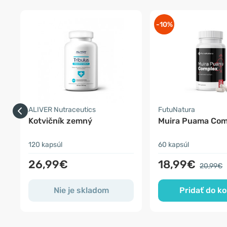
-10%
ALIVER Nutraceutics
FutuNatura
Kotvičník zemný
Muira Puama Com
120 kapsúl
60 kapsúl
26,99€
18,99€
20,99€
Nie je skladom
Pridať do ko