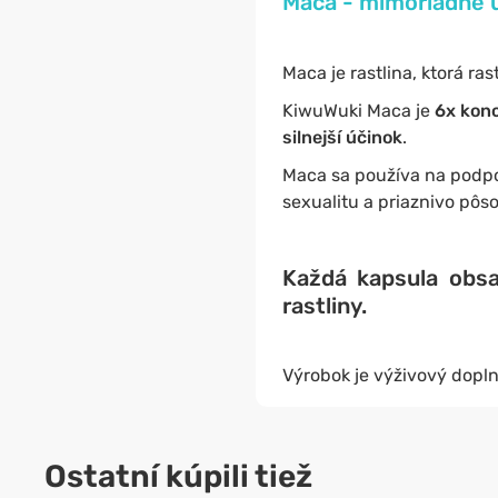
Maca - mimoriadne ú
Maca je rastlina, ktorá ra
KiwuWuki Maca je
6x konc
silnejší účinok
.
Maca sa používa na podp
sexualitu a priaznivo pôso
Každá kapsula obs
rastliny.
Výrobok je výživový dopln
Ostatní kúpili tiež