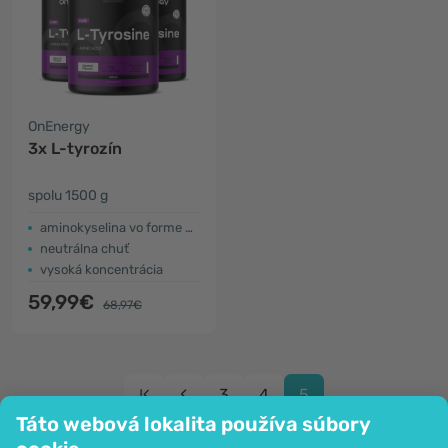
OnEnergy
3x L-tyrozín
spolu 1500 g
aminokyselina vo forme prášku
neutrálna chuť
vysoká koncentrácia
59,99€
68,97€
3
4
5
Táto webová lokalita používa súbory