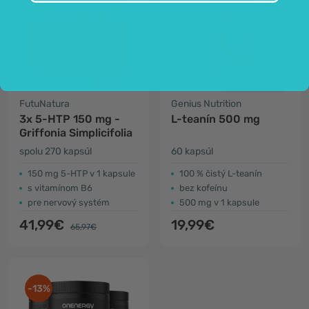
Nie je skladom
FutuNatura
Genius Nutrition
3x 5-HTP 150 mg -
L-teanín 500 mg
Griffonia Simplicifolia
spolu 270 kapsúl
60 kapsúl
150 mg 5-HTP v 1 kapsule
100 % čistý L-teanín
s vitamínom B6
bez kofeínu
pre nervový systém
500 mg v 1 kapsule
41,99€
19,99€
65,97€
-13%