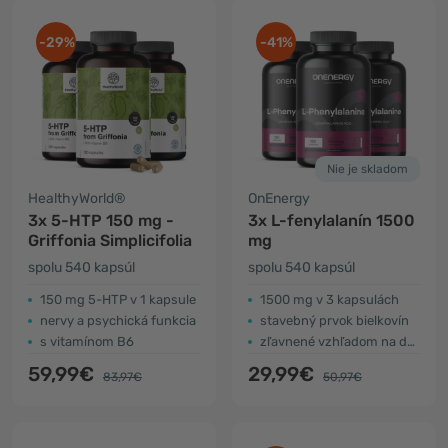
-29%
-41%
Nie je skladom
HealthyWorld®
OnEnergy
3x 5-HTP 150 mg -
3x L-fenylalanín 1500
Griffonia Simplicifolia
mg
spolu 540 kapsúl
spolu 540 kapsúl
150 mg 5-HTP v 1 kapsule
1500 mg v 3 kapsulách
nervy a psychická funkcia
stavebný prvok bielkovín
s vitamínom B6
zľavnené vzhľadom na dátum spotreby
59,99€
29,99€
83,97€
50,97€