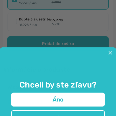
51,98€
19,99€ / kus
Kúpte 3 a ušetrite
56,97€
77,97€
18,99€ / kus
Pridať do košíka
Informácie o produkte
Chceli by ste zľavu?
Všeobecné
Áno
Senovka grécka - rastlina, ktorá
obsahuje veľa užitočných látok.