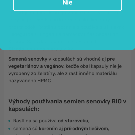
Nie
Triplat
je rastlina, ktorú poznáme už od staroveku,
kedy sa používala
ako korenie a ako liečebný
prostriedok.
Rastlinu poznala a používala už slávna
Hildegarda z Bingenu a nemecký kňaz Sebastian
Kneipp. Senovke sa darí najmä v oblasti
Stredozemného mora a v Ázii.
Semená senovky
v kapsulách sú vhodné aj
pre
vegetariánov a vegánov,
keďže obal kapsuly nie je
vyrobený zo želatíny, ale z rastlinného materiálu
nazývaného HPMC.
Výhody používania semien senovky BIO v
kapsulách:
Rastlina sa používa
od staroveku,
semená sú
korením aj prírodným liečivom,