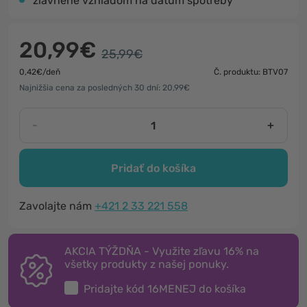
zľavnené vzhľadom na dátum spotreby
20,99€
25,99€
0,42€/deň
Č. produktu: BTV07
Najnižšia cena za posledných 30 dní: 20,99€
-
+
Pridať do košíka
Zavolajte nám
+421 2 33 221 558
AKCIA TÝŽDŇA - Využite zľavu 16% na
všetky produkty z našej ponuky.
Pridajte kód
16MENEJ
do košíka