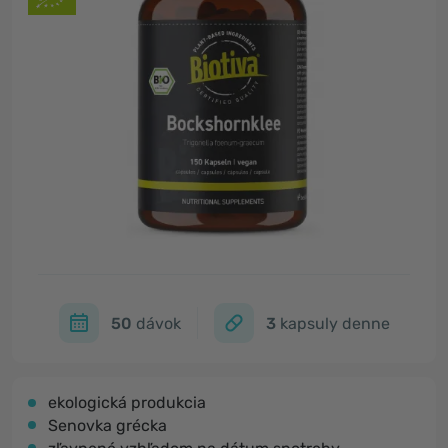
50
dávok
3
kapsuly denne
ekologická produkcia
Senovka grécka