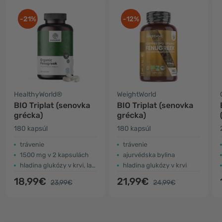
-21%
-12%
HealthyWorld®
WeightWorld
BIO Triplat (senovka
BIO Triplat (senovka
grécka)
grécka)
180 kapsúl
180 kapsúl
trávenie
trávenie
1500 mg v 2 kapsulách
ajurvédska bylina
hladina glukózy v krvi, laktácia
hladina glukózy v krvi
18,99€
21,99€
23,99€
24,99€