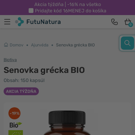
Akcia týždňa | -16% na všetko
Pridajte kód
16MENEJ
do košíka
0
Domov
Ajurvéda
Senovka grécka BIO
Biotiva
Senovka grécka BIO
Obsah: 150 kapsúl
AKCIA TÝŽDŇA
-19%